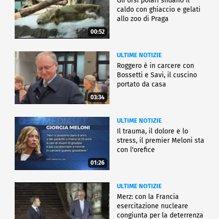
Gli orsi polari sfidano il
caldo con ghiaccio e gelati
allo zoo di Praga
00:52
ULTIME NOTIZIE
Roggero è in carcere con
Bossetti e Savi, il cuscino
portato da casa
03:34
ULTIME NOTIZIE
Il trauma, il dolore e lo
stress, il premier Meloni sta
con l'orefice
01:26
ULTIME NOTIZIE
Merz: con la Francia
esercitazione nucleare
congiunta per la deterrenza