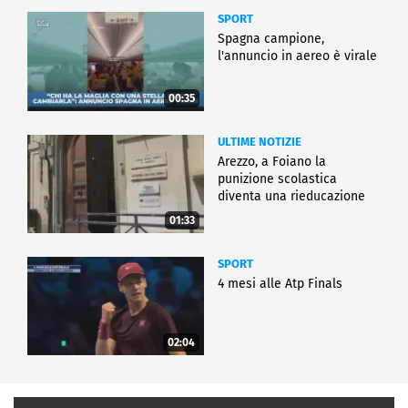
SPORT
Spagna campione,
l'annuncio in aereo è virale
00:35
ULTIME NOTIZIE
Arezzo, a Foiano la
punizione scolastica
diventa una rieducazione
01:33
SPORT
4 mesi alle Atp Finals
02:04