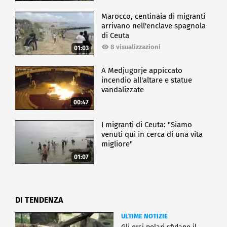
Marocco, centinaia di migranti
arrivano nell'enclave spagnola
di Ceuta
8 visualizzazioni
01:03
A Medjugorje appiccato
incendio all'altare e statue
vandalizzate
00:47
I migranti di Ceuta: "Siamo
venuti qui in cerca di una vita
migliore"
01:07
DI TENDENZA
ULTIME NOTIZIE