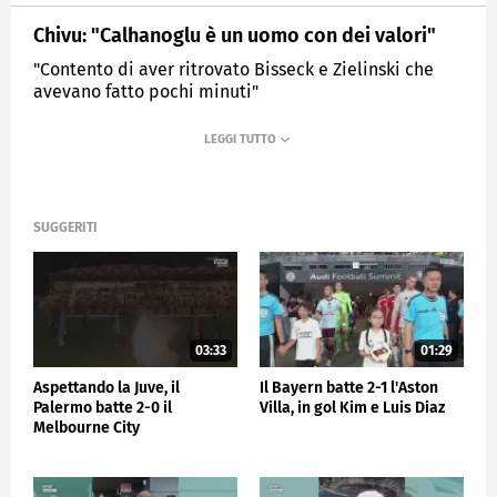
Chivu: "Calhanoglu è un uomo con dei valori"
"Contento di aver ritrovato Bisseck e Zielinski che
avevano fatto pochi minuti"
MEDIASET
SPORTMEDIASET
SUGGERITI
03:33
01:29
Aspettando la Juve, il
Il Bayern batte 2-1 l'Aston
Palermo batte 2-0 il
Villa, in gol Kim e Luis Diaz
Melbourne City