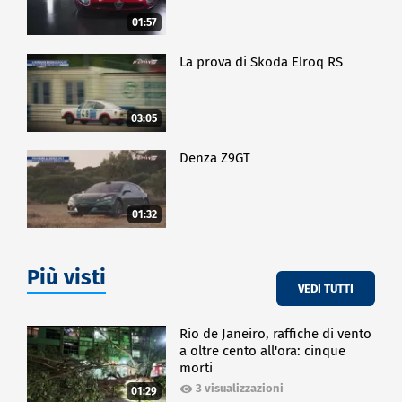
01:57
La prova di Skoda Elroq RS
03:05
Denza Z9GT
01:32
Più visti
VEDI TUTTI
Rio de Janeiro, raffiche di vento
a oltre cento all'ora: cinque
morti
3 visualizzazioni
01:29