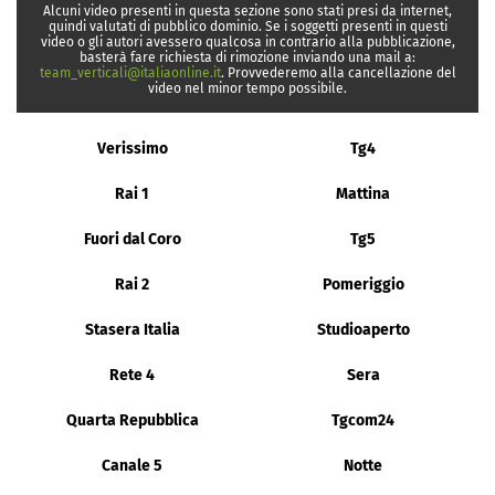
Alcuni video presenti in questa sezione sono stati presi da internet,
quindi valutati di pubblico dominio. Se i soggetti presenti in questi
video o gli autori avessero qualcosa in contrario alla pubblicazione,
basterà fare richiesta di rimozione inviando una mail a:
team_verticali@italiaonline.it
. Provvederemo alla cancellazione del
video nel minor tempo possibile.
Verissimo
Tg4
Rai 1
Mattina
Fuori dal Coro
Tg5
Rai 2
Pomeriggio
Stasera Italia
Studioaperto
Rete 4
Sera
Quarta Repubblica
Tgcom24
Canale 5
Notte