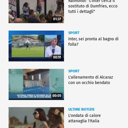
Raimondi: "L'Inter cerca il
sostituto di Dumfries, ecco
tutti i dettagli"
01:37
SPORT
Inter, sei pronta al bagno di
folla?
00:51
SPORT
L'allenamento di Alcaraz
con un occhio bendato
00:05
ULTIME NOTIZIE
L'ondata di calore
attanaglia l'Italia