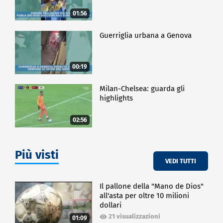
01:56
Guerriglia urbana a Genova
00:19
Milan-Chelsea: guarda gli
highlights
02:56
Più visti
VEDI TUTTI
Il pallone della "Mano de Dios"
all'asta per oltre 10 milioni
dollari
21 visualizzazioni
01:09