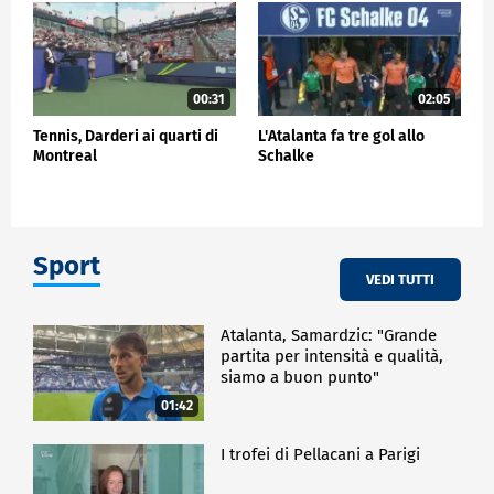
00:31
02:05
Tennis, Darderi ai quarti di
L'Atalanta fa tre gol allo
Montreal
Schalke
Sport
VEDI TUTTI
Atalanta, Samardzic: "Grande
partita per intensità e qualità,
siamo a buon punto"
01:42
I trofei di Pellacani a Parigi