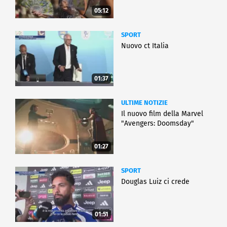
05:12
SPORT
Nuovo ct Italia
01:37
ULTIME NOTIZIE
Il nuovo film della Marvel
"Avengers: Doomsday"
01:27
SPORT
Douglas Luiz ci crede
01:51