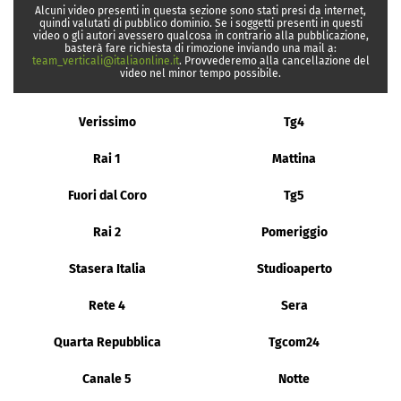
Alcuni video presenti in questa sezione sono stati presi da internet,
quindi valutati di pubblico dominio. Se i soggetti presenti in questi
video o gli autori avessero qualcosa in contrario alla pubblicazione,
basterà fare richiesta di rimozione inviando una mail a:
team_verticali@italiaonline.it
. Provvederemo alla cancellazione del
video nel minor tempo possibile.
Verissimo
Tg4
Rai 1
Mattina
Fuori dal Coro
Tg5
Rai 2
Pomeriggio
Stasera Italia
Studioaperto
Rete 4
Sera
Quarta Repubblica
Tgcom24
Canale 5
Notte