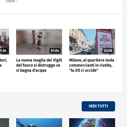
1:36
01:04
03:09
tori,
La nuova maglia dei Vigili
Milano, al quartiere Isola
a
del fuoco si distrugge se
commercianti in rivolta,
si bagna d'acqua
"la Ztl ci uccide"
VEDI TUTTI