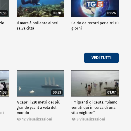
1:56
03:28
05:26
zio
Il mare è bollente alberi
Caldo da record per altri 10
salva città
giorni
VEDI TUTTI
1:03
00:33
01:07
A Capri i 220 metri del più
I migranti di Ceuta: "Siamo
grande yacht a vela del
venuti qui in cerca di una
 di
mondo
vita migliore"
12 visualizzazioni
3 visualizzazioni