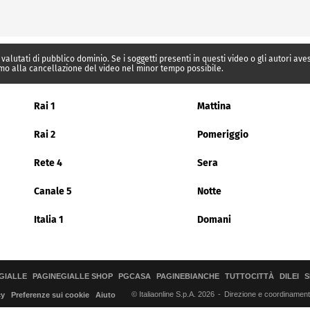
 valutati di pubblico dominio. Se i soggetti presenti in questi video o gli autori av
mo alla cancellazione del video nel minor tempo possibile.
Rai 1
Mattina
Rai 2
Pomeriggio
Rete 4
Sera
Canale 5
Notte
Italia 1
Domani
GIALLE
PAGINEGIALLE SHOP
PGCASA
PAGINEBIANCHE
TUTTOCITTÀ
DILEI
S
© Italiaonline S.p.A. 2026
Direzione e coordinamento 
cy
Preferenze sui cookie
Aiuto