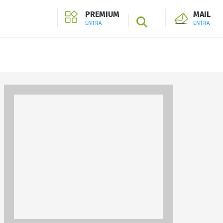
PREMIUM
MAIL
SEARCH
ENTRA
ENTRA
ENTRA