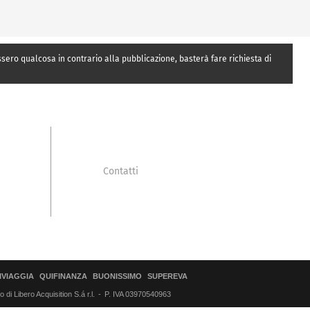
essero qualcosa in contrario alla pubblicazione, basterà fare richiesta di
Contatti
IVIAGGIA
QUIFINANZA
BUONISSIMO
SUPEREVA
di Libero Acquisition S.á r.l.
P. IVA 03970540963