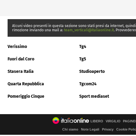
Alcuni video presenti in questa sezione sono stati presi da internet, quindi
rimozione inviando una mail a:
team_verticali@italiaonline.it
. Provvedere
Verissimo
Tg4
Fuori dal Coro
Tg5
Stasera Italia
Studioaperto
Quarta Repubblica
Tgcom24
Pomeriggio Cinque
Sport mediaset
LIBERO
VIRGILIO
PAGINE
Chi siamo
Note Legali
Privacy
Cookie Poli