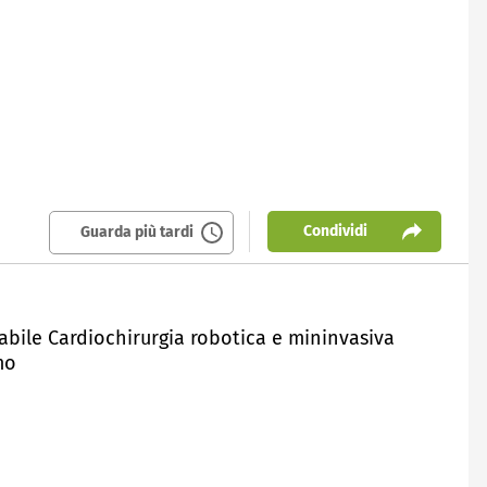
Condividi
Guarda più tardi
sabile Cardiochirurgia robotica e mininvasiva
mo