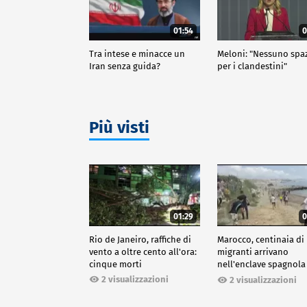
01:54
0
Tra intese e minacce un
Meloni: "Nessuno spa
Iran senza guida?
per i clandestini"
Più visti
01:29
0
Rio de Janeiro, raffiche di
Marocco, centinaia di
vento a oltre cento all'ora:
migranti arrivano
cinque morti
nell'enclave spagnola
Ceuta
2 visualizzazioni
2 visualizzazioni