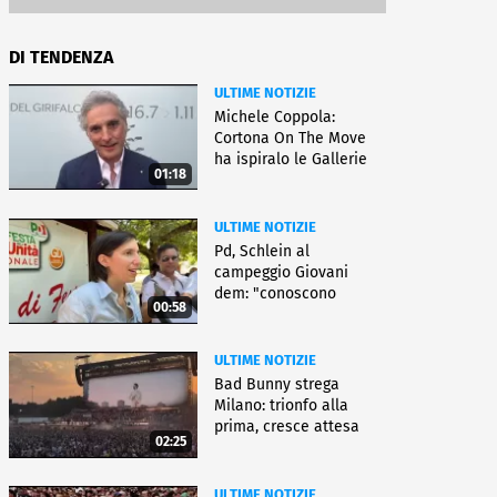
DI TENDENZA
ULTIME NOTIZIE
Michele Coppola:
Cortona On The Move
ha ispiralo le Gallerie
01:18
d'Italia
ULTIME NOTIZIE
Pd, Schlein al
campeggio Giovani
dem: "conoscono
00:58
priorità italiani"
ULTIME NOTIZIE
Bad Bunny strega
Milano: trionfo alla
prima, cresce attesa
02:25
per bis
ULTIME NOTIZIE