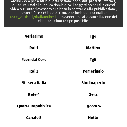
Alcuni video presenti in questa sezione sono stati presi da internet,
quindi valutati di pubblico dominio. Se i soggetti presenti in questi
video o gli autori avessero qualcosa in contrario alla pubblicazione,
basterà fare richiesta di rimozione inviando una mail a:
team_verticali@italiaonline.it
. Provvederemo alla cancellazione del
video nel minor tempo possibile.
Verissimo
Tg4
Rai 1
Mattina
Fuori dal Coro
Tg5
Rai 2
Pomeriggio
Stasera Italia
Studioaperto
Rete 4
Sera
Quarta Repubblica
Tgcom24
Canale 5
Notte