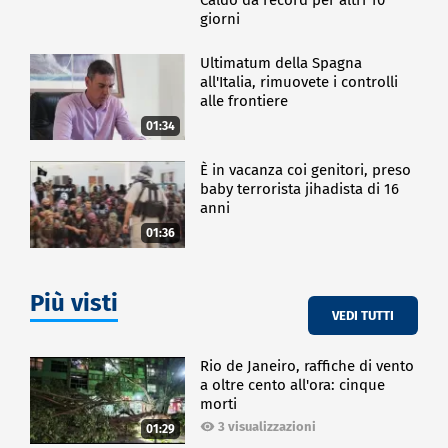
ritornare creando iniziative utili".
giorni
POLITICA
Ultimatum della Spagna
all'Italia, rimuovete i controlli
alle frontiere
01:34
È in vacanza coi genitori, preso
baby terrorista jihadista di 16
anni
01:36
Più visti
VEDI TUTTI
Rio de Janeiro, raffiche di vento
a oltre cento all'ora: cinque
morti
3 visualizzazioni
01:29