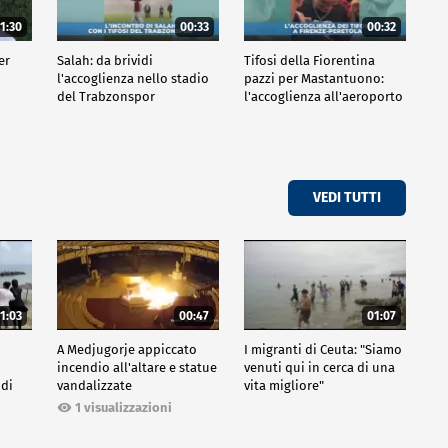
1:30
00:33
00:32
er
Salah: da brividi
Tifosi della Fiorentina
l'accoglienza nello stadio
pazzi per Mastantuono:
del Trabzonspor
l'accoglienza all'aeroporto
VEDI TUTTI
1:03
00:47
01:07
A Medjugorje appiccato
I migranti di Ceuta: "Siamo
incendio all'altare e statue
venuti qui in cerca di una
 di
vandalizzate
vita migliore"
1 visualizzazioni