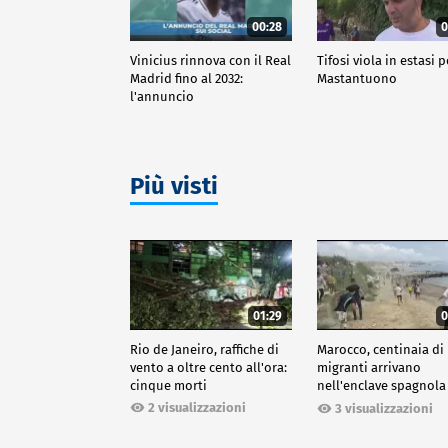
00:28
0
Vinicius rinnova con il Real
Tifosi viola in estasi p
Madrid fino al 2032:
Mastantuono
l'annuncio
Più visti
01:29
0
Rio de Janeiro, raffiche di
Marocco, centinaia di
vento a oltre cento all'ora:
migranti arrivano
cinque morti
nell'enclave spagnola
Ceuta
2 visualizzazioni
3 visualizzazioni