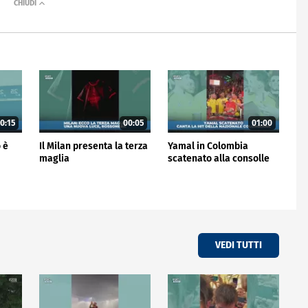
0:15
00:05
01:00
 è
Il Milan presenta la terza
Yamal in Colombia
maglia
scatenato alla consolle
VEDI TUTTI