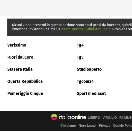
Alcuni video presenti in questa sezione sono stati presi da internet, quindi
rimozione inviando una mail a:
team_verticali@italiaonline.it
. Provvedere
Verissimo
Tg4
Fuori dal Coro
Tg5
Stasera Italia
Studioaperto
Quarta Repubblica
Tgcom24
Pomeriggio Cinque
Sport mediaset
LIBERO
VIRGILIO
PAGINE
Chi siamo
Note Legali
Privacy
Cookie Poli