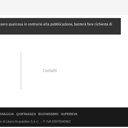
essero qualcosa in contrario alla pubblicazione, basterà fare richiesta di
Contatti
IVIAGGIA
QUIFINANZA
BUONISSIMO
SUPEREVA
di Libero Acquisition S.á r.l.
P. IVA 03970540963