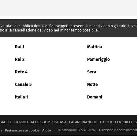
 valutati di pubblico dominio. Se i soggetti presenti in questi video o gli autori av
mo alla cancellazione del video nel minor tempo possibile.
Rai 1
Mattina
Rai 2
Pomeriggio
Rete 4
Sera
Canale 5
Notte
Italia 1
Domani
GIALLE
PAGINEGIALLE SHOP
PGCASA
PAGINEBIANCHE
TUTTOCITTÀ
DILEI
S
© Italiaonline S.p.A. 2026
Direzione e coordinamento 
cy
Preferenze sui cookie
Aiuto