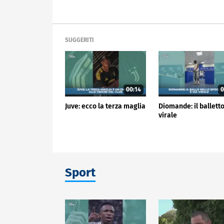
SUGGERITI
00:14
0
Juve: ecco la terza maglia
Diomande: il balletto
virale
Sport