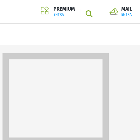
PREMIUM
MAIL
SEARCH
ENTRA
ENTRA
ENTRA