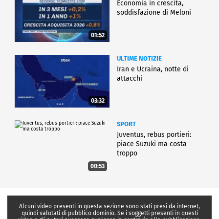
Economia in crescita,
soddisfazione di Meloni
01:52
ULTIME NOTIZIE
Iran e Ucraina, notte di
attacchi
03:32
SPORT
Juventus, rebus portieri:
piace Suzuki ma costa
troppo
00:53
Alcuni video presenti in questa sezione sono stati presi da internet,
quindi valutati di pubblico dominio. Se i soggetti presenti in questi