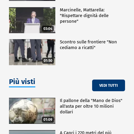
Marcinelle, Mattarella:
"Rispettare dignità delle
persone"
03:04
Scontro sulle frontiere "Non
cediamo a ricatti"
01:50
Più visti
VEDI TUTTI
Il pallone della "Mano de Dios"
all'asta per oltre 10 milioni
dollari
01:09
A Capri i 220 metri del più