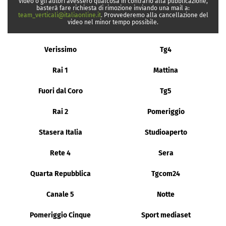
video o gli autori avessero qualcosa in contrario alla pubblicazione,
basterà fare richiesta di rimozione inviando una mail a:
team_verticali@italiaonline.it
. Provvederemo alla cancellazione del
video nel minor tempo possibile.
Verissimo
Tg4
Rai 1
Mattina
Fuori dal Coro
Tg5
Rai 2
Pomeriggio
Stasera Italia
Studioaperto
Rete 4
Sera
Quarta Repubblica
Tgcom24
Canale 5
Notte
Pomeriggio Cinque
Sport mediaset