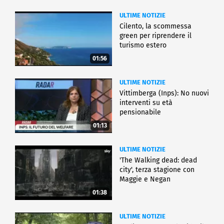
ULTIME NOTIZIE
Cilento, la scommessa
green per riprendere il
turismo estero
01:56
ULTIME NOTIZIE
Vittimberga (Inps): No nuovi
interventi su età
pensionabile
01:13
ULTIME NOTIZIE
'The Walking dead: dead
city', terza stagione con
Maggie e Negan
01:38
ULTIME NOTIZIE