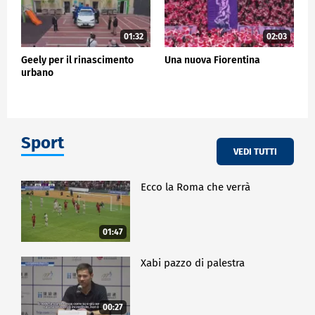
01:32
02:03
Geely per il rinascimento
Una nuova Fiorentina
urbano
Sport
VEDI TUTTI
Ecco la Roma che verrà
01:47
Xabi pazzo di palestra
00:27