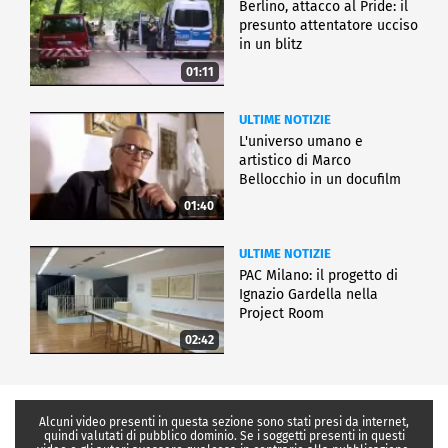
Berlino, attacco al Pride: il
presunto attentatore ucciso
in un blitz
01:11
ULTIME NOTIZIE
L'universo umano e
artistico di Marco
Bellocchio in un docufilm
01:40
ULTIME NOTIZIE
PAC Milano: il progetto di
Ignazio Gardella nella
Project Room
02:42
Alcuni video presenti in questa sezione sono stati presi da internet,
quindi valutati di pubblico dominio. Se i soggetti presenti in questi