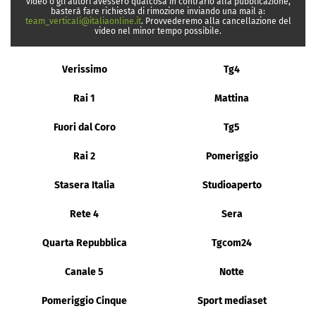
video o gli autori avessero qualcosa in contrario alla pubblicazione,
basterà fare richiesta di rimozione inviando una mail a:
team_verticali@italiaonline.it
. Provvederemo alla cancellazione del
video nel minor tempo possibile.
Verissimo
Tg4
Rai 1
Mattina
Fuori dal Coro
Tg5
Rai 2
Pomeriggio
Stasera Italia
Studioaperto
Rete 4
Sera
Quarta Repubblica
Tgcom24
Canale 5
Notte
Pomeriggio Cinque
Sport mediaset