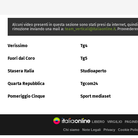
Alcuni video presenti in questa sezione sono stati presi da internet, quindi
rimozione inviando una mail a:
team_verticali@italiaonline.it
. Provvedere
Verissimo
Tg4
Fuori dal Coro
Tg5
Stasera Italia
Studioaperto
Quarta Repubblica
Tgcom24
Pomeriggio Cinque
Sport mediaset
LIBERO
VIRGILIO
PAGINE
Chi siamo
Note Legali
Privacy
Cookie Poli