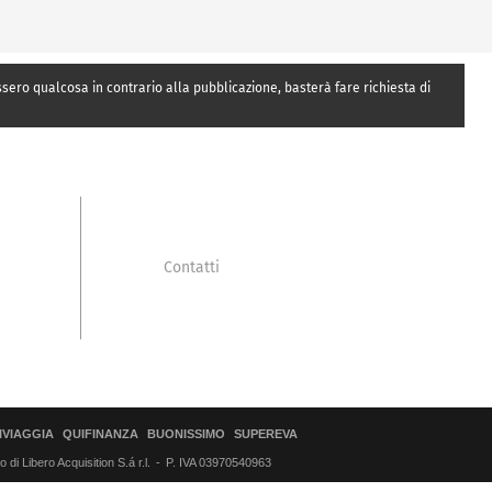
essero qualcosa in contrario alla pubblicazione, basterà fare richiesta di
Contatti
IVIAGGIA
QUIFINANZA
BUONISSIMO
SUPEREVA
di Libero Acquisition S.á r.l.
P. IVA 03970540963