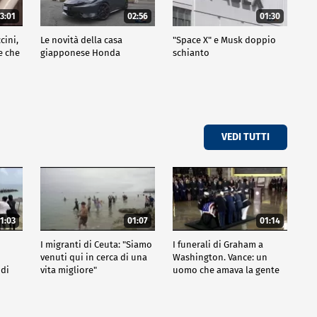
3:01
02:56
01:30
cini,
Le novità della casa
"Space X" e Musk doppio
e che
giapponese Honda
schianto
VEDI TUTTI
1:03
01:07
01:14
I migranti di Ceuta: "Siamo
I funerali di Graham a
venuti qui in cerca di una
Washington. Vance: un
 di
vita migliore"
uomo che amava la gente