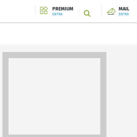
PREMIUM
MAIL
SEARCH
ENTRA
ENTRA
ENTRA