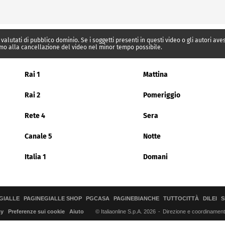
 valutati di pubblico dominio. Se i soggetti presenti in questi video o gli autori av
mo alla cancellazione del video nel minor tempo possibile.
Rai 1
Mattina
Rai 2
Pomeriggio
Rete 4
Sera
Canale 5
Notte
Italia 1
Domani
GIALLE
PAGINEGIALLE SHOP
PGCASA
PAGINEBIANCHE
TUTTOCITTÀ
DILEI
S
© Italiaonline S.p.A. 2026
Direzione e coordinamento 
cy
Preferenze sui cookie
Aiuto