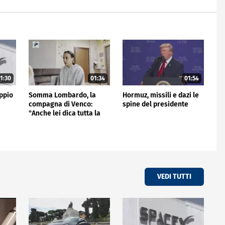
1:30
01:34
01:54
ppio
Somma Lombardo, la
Hormuz, missili e dazi le
compagna di Venco:
spine del presidente
"Anche lei dica tutta la
verità"
VEDI TUTTI