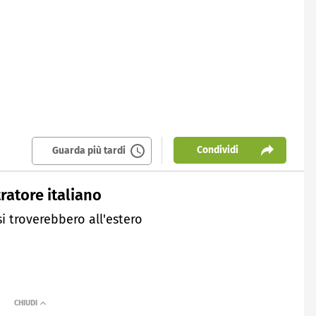
Condividi
Guarda più tardi
ratore italiano
 si troverebbero all'estero