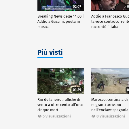
02:07
0
Breaking News delle 14.00 |
Addio a Francesco Guc
Addio a Guccini, poeta in
la voce controcorrent
musica
raccontò l'Italia
Più visti
01:29
0
Rio de Janeiro, raffiche di
Marocco, centinaia di
vento a oltre cento all'ora:
migranti arrivano
cinque morti
nell'enclave spagnola
Ceuta
5 visualizzazioni
8 visualizzazioni