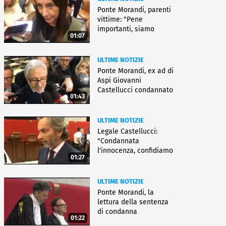
Ponte Morandi, parenti
vittime: "Pene
importanti, siamo
01:07
soddisfatti"
ULTIME NOTIZIE
Ponte Morandi, ex ad di
Aspi Giovanni
Castellucci condannato
01:43
a 12 anni
ULTIME NOTIZIE
Legale Castellucci:
"Condannata
l'innocenza, confidiamo
01:27
nell'appello"
ULTIME NOTIZIE
Ponte Morandi, la
lettura della sentenza
di condanna
01:22