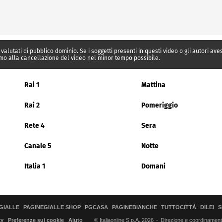
 valutati di pubblico dominio. Se i soggetti presenti in questi video o gli autori av
mo alla cancellazione del video nel minor tempo possibile.
Rai 1
Mattina
Rai 2
Pomeriggio
Rete 4
Sera
Canale 5
Notte
Italia 1
Domani
GIALLE
PAGINEGIALLE SHOP
PGCASA
PAGINEBIANCHE
TUTTOCITTÀ
DILEI
S
© Italiaonline S.p.A. 2026
Direzione e coordinamento 
cy
Preferenze sui cookie
Aiuto