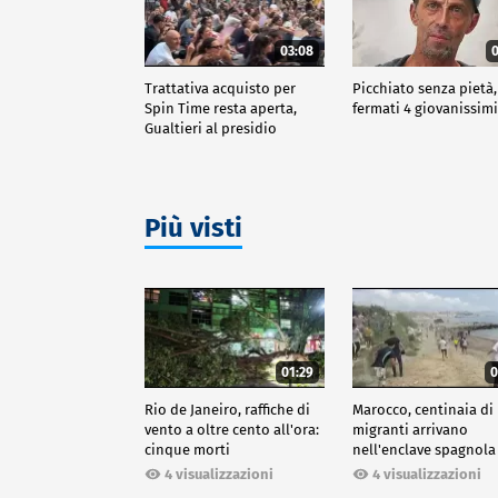
03:08
0
Trattativa acquisto per
Picchiato senza pietà,
Spin Time resta aperta,
fermati 4 giovanissim
Gualtieri al presidio
Più visti
01:29
0
Rio de Janeiro, raffiche di
Marocco, centinaia di
vento a oltre cento all'ora:
migranti arrivano
cinque morti
nell'enclave spagnola
Ceuta
4 visualizzazioni
4 visualizzazioni