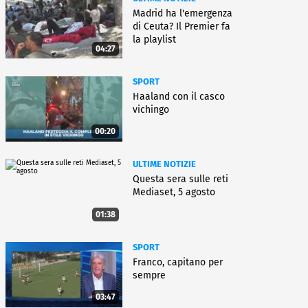
Madrid ha l'emergenza
di Ceuta? Il Premier fa
la playlist
04:27
SPORT
Haaland con il casco
vichingo
00:20
ULTIME NOTIZIE
Questa sera sulle reti
Mediaset, 5 agosto
01:38
SPORT
Franco, capitano per
sempre
03:47