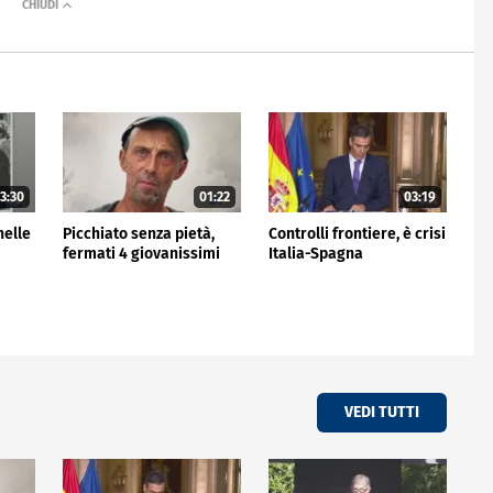
3:30
01:22
03:19
nelle
Picchiato senza pietà,
Controlli frontiere, è crisi
fermati 4 giovanissimi
Italia-Spagna
VEDI TUTTI