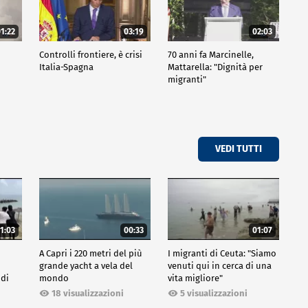
1:22
03:19
02:03
Controlli frontiere, è crisi
70 anni fa Marcinelle,
i
Italia-Spagna
Mattarella: "Dignità per
migranti"
VEDI TUTTI
1:03
00:33
01:07
A Capri i 220 metri del più
I migranti di Ceuta: "Siamo
grande yacht a vela del
venuti qui in cerca di una
 di
mondo
vita migliore"
18 visualizzazioni
5 visualizzazioni