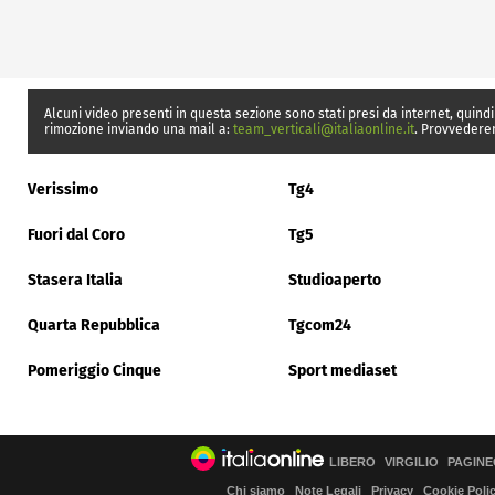
Alcuni video presenti in questa sezione sono stati presi da internet, quindi
rimozione inviando una mail a:
team_verticali@italiaonline.it
. Provvedere
Verissimo
Tg4
Fuori dal Coro
Tg5
Stasera Italia
Studioaperto
Quarta Repubblica
Tgcom24
Pomeriggio Cinque
Sport mediaset
LIBERO
VIRGILIO
PAGINE
Chi siamo
Note Legali
Privacy
Cookie Poli