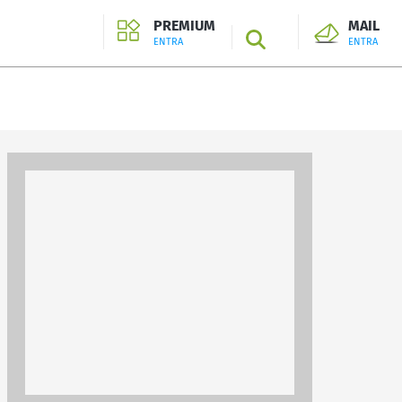
PREMIUM
MAIL
SEARCH
ENTRA
ENTRA
ENTRA