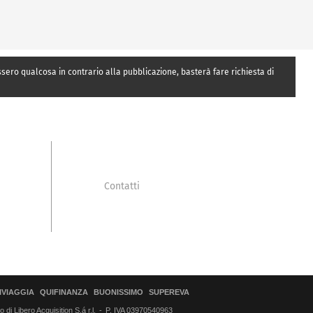
essero qualcosa in contrario alla pubblicazione, basterà fare richiesta di
Contatti
IVIAGGIA
QUIFINANZA
BUONISSIMO
SUPEREVA
di Libero Acquisition S.á r.l.
P. IVA 03970540963