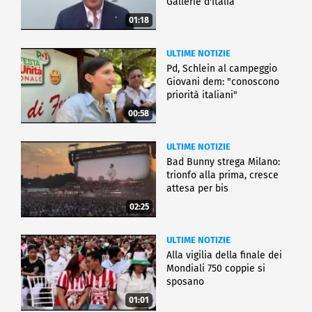
Gallerie d'Italia
01:18
ULTIME NOTIZIE
Pd, Schlein al campeggio
Giovani dem: "conoscono
priorità italiani"
00:58
ULTIME NOTIZIE
Bad Bunny strega Milano:
trionfo alla prima, cresce
attesa per bis
02:25
ULTIME NOTIZIE
Alla vigilia della finale dei
Mondiali 750 coppie si
sposano
01:01