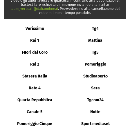
video o gli autori avessero qualcosa in contrario alla pubblicazione,
basterà fare richiesta di rimozione inviando una mail a:
team_verticali@italiaonline.it
. Provvederemo alla cancellazione del
video nel minor tempo possibile.
Verissimo
Tg4
Rai 1
Mattina
Fuori dal Coro
Tg5
Rai 2
Pomeriggio
Stasera Italia
Studioaperto
Rete 4
Sera
Quarta Repubblica
Tgcom24
Canale 5
Notte
Pomeriggio Cinque
Sport mediaset