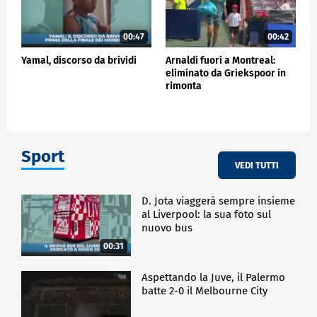
00:47
00:42
Yamal, discorso da brividi
Arnaldi fuori a Montreal:
eliminato da Griekspoor in
rimonta
Sport
VEDI TUTTI
D. Jota viaggerà sempre insieme
al Liverpool: la sua foto sul
nuovo bus
00:31
Aspettando la Juve, il Palermo
batte 2-0 il Melbourne City