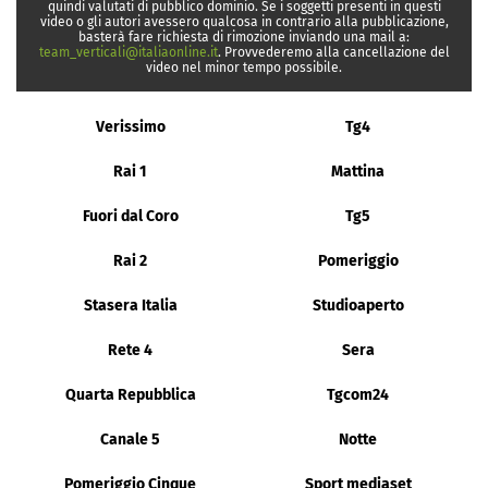
quindi valutati di pubblico dominio. Se i soggetti presenti in questi
video o gli autori avessero qualcosa in contrario alla pubblicazione,
basterà fare richiesta di rimozione inviando una mail a:
team_verticali@italiaonline.it
. Provvederemo alla cancellazione del
video nel minor tempo possibile.
Verissimo
Tg4
Rai 1
Mattina
Fuori dal Coro
Tg5
Rai 2
Pomeriggio
Stasera Italia
Studioaperto
Rete 4
Sera
Quarta Repubblica
Tgcom24
Canale 5
Notte
Pomeriggio Cinque
Sport mediaset