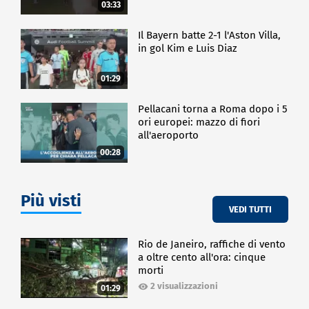
03:33
Il Bayern batte 2-1 l'Aston Villa,
in gol Kim e Luis Diaz
01:29
Pellacani torna a Roma dopo i 5
ori europei: mazzo di fiori
all'aeroporto
00:28
Più visti
VEDI TUTTI
Rio de Janeiro, raffiche di vento
a oltre cento all'ora: cinque
morti
2 visualizzazioni
01:29