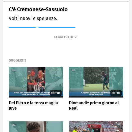
C'è Cremonese-Sassuolo
Volti nuovi e speranze.
MEDIASET
SPORTMEDIASET
SUGGERITI
00:18
01:10
Del Piero e la terza maglia
Diomandé: primo giorno al
Juve
Real