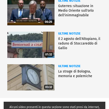
ULTIME NOTIZIE
Guterres: situazione in
Medio Oriente sull'orlo
dell'inimmaginabile
00:29
ULTIME NOTIZIE
Il 2 agosto dell'Altopiano, il
raduno di Stoccareddo di
Gallio
01:32
ULTIME NOTIZIE
La strage di Bologna,
memoria e polemiche
03:32
Alcuni video presenti in questa sezione sono stati presi da internet,