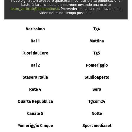
video o gli autori avessero qualcosa in contrario alla pubblicazione,
basterà fare richiesta di rimozione inviando una mail a:
team_verticali@italiaonline.it
. Provvederemo alla cancellazione del
video nel minor tempo possibile.
Verissimo
Tg4
Rai 1
Mattina
Fuori dal Coro
Tg5
Rai 2
Pomeriggio
Stasera Italia
Studioaperto
Rete 4
Sera
Quarta Repubblica
Tgcom24
Canale 5
Notte
Pomeriggio Cinque
Sport mediaset