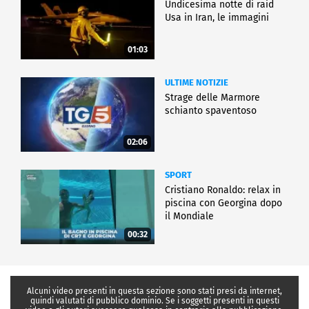
Undicesima notte di raid
Usa in Iran, le immagini
01:03
ULTIME NOTIZIE
Strage delle Marmore
schianto spaventoso
02:06
SPORT
Cristiano Ronaldo: relax in
piscina con Georgina dopo
il Mondiale
00:32
Alcuni video presenti in questa sezione sono stati presi da internet,
quindi valutati di pubblico dominio. Se i soggetti presenti in questi