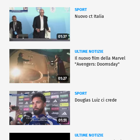
SPORT
Nuovo ct Italia
01:37
ULTIME NOTIZIE
Il nuovo film della Marvel
"Avengers: Doomsday"
01:27
SPORT
Douglas Luiz ci crede
01:51
ULTIME NOTIZIE