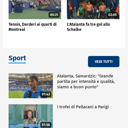
00:31
02:05
Tennis, Darderi ai quarti di
L'Atalanta fa tre gol allo
Montreal
Schalke
Sport
VEDI TUTTI
Atalanta, Samardzic: "Grande
partita per intensità e qualità,
siamo a buon punto"
01:42
I trofei di Pellacani a Parigi
01:56