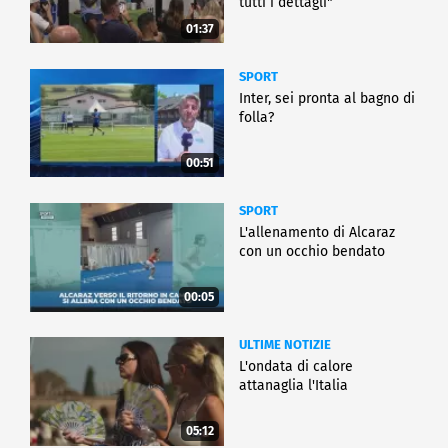
tutti i dettagli"
01:37
SPORT
Inter, sei pronta al bagno di
folla?
00:51
SPORT
L'allenamento di Alcaraz
con un occhio bendato
00:05
ULTIME NOTIZIE
L'ondata di calore
attanaglia l'Italia
05:12