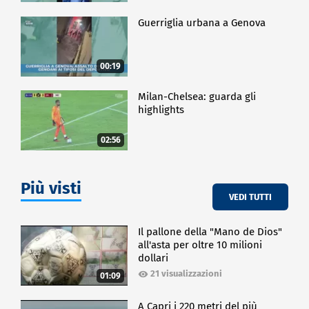
Guerriglia urbana a Genova
00:19
Milan-Chelsea: guarda gli
highlights
02:56
Più visti
VEDI TUTTI
Il pallone della "Mano de Dios"
all'asta per oltre 10 milioni
dollari
21 visualizzazioni
01:09
A Capri i 220 metri del più