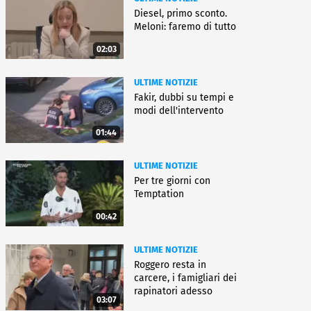
Diesel, primo sconto.
Meloni: faremo di tutto
02:03
ULTIME NOTIZIE
Fakir, dubbi su tempi e
modi dell'intervento
01:44
ULTIME NOTIZIE
Per tre giorni con
Temptation
00:42
ULTIME NOTIZIE
Roggero resta in
carcere, i famigliari dei
rapinatori adesso
03:07
battono cassa