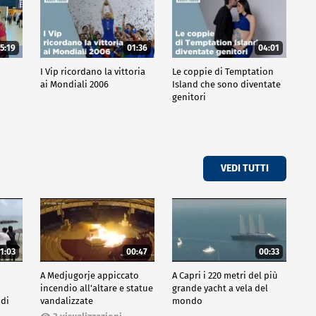
5:19
01:36
04:01
o
I Vip ricordano la vittoria
Le coppie di Temptation
ai Mondiali 2006
Island che sono diventate
genitori
VEDI TUTTI
1:03
00:47
00:33
A Medjugorje appiccato
A Capri i 220 metri del più
incendio all'altare e statue
grande yacht a vela del
 di
vandalizzate
mondo