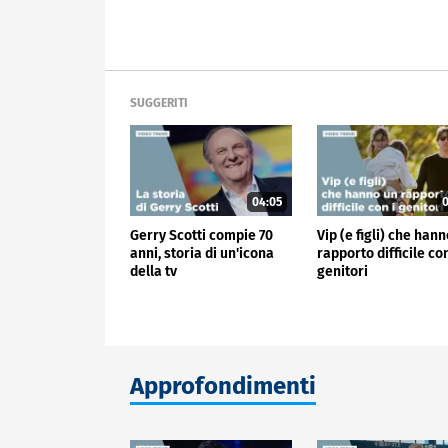
SUGGERITI
04:05
0
Gerry Scotti compie 70
Vip (e figli) che han
anni, storia di un'icona
rapporto difficile con
della tv
genitori
Approfondimenti