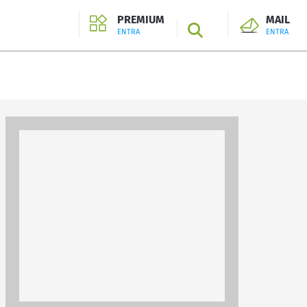
PREMIUM
MAIL
SEARCH
ENTRA
ENTRA
ENTRA