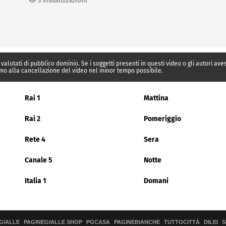
3 visualizzazioni
 valutati di pubblico dominio. Se i soggetti presenti in questi video o gli autori av
mo alla cancellazione del video nel minor tempo possibile.
Rai 1
Mattina
Rai 2
Pomeriggio
Rete 4
Sera
Canale 5
Notte
Italia 1
Domani
GIALLE
PAGINEGIALLE SHOP
PGCASA
PAGINEBIANCHE
TUTTOCITTÀ
DILEI
S