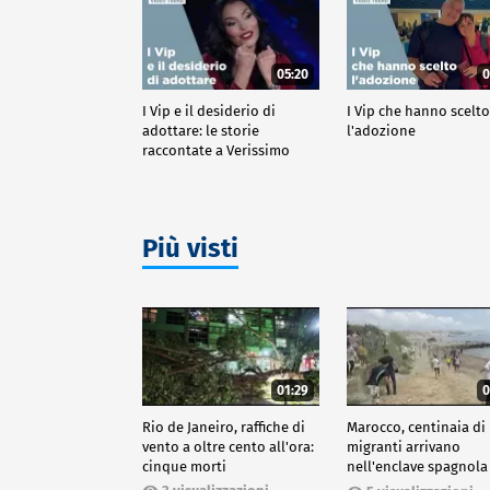
05:20
0
I Vip e il desiderio di
I Vip che hanno scelt
adottare: le storie
l'adozione
raccontate a Verissimo
Più visti
01:29
0
Rio de Janeiro, raffiche di
Marocco, centinaia di
vento a oltre cento all'ora:
migranti arrivano
cinque morti
nell'enclave spagnola
Ceuta