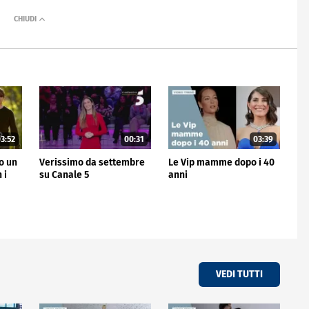
3:52
00:31
03:39
no un
Verissimo da settembre
Le Vip mamme dopo i 40
 i
su Canale 5
anni
VEDI TUTTI