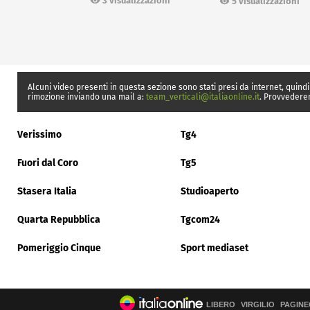
3 visualizzazioni
5 visualizzazioni
Alcuni video presenti in questa sezione sono stati presi da internet, quindi
rimozione inviando una mail a:
team_verticali@italiaonline.it
. Provvedere
Verissimo
Tg4
Fuori dal Coro
Tg5
Stasera Italia
Studioaperto
Quarta Repubblica
Tgcom24
Pomeriggio Cinque
Sport mediaset
LIBERO
VIRGILIO
PAGINE