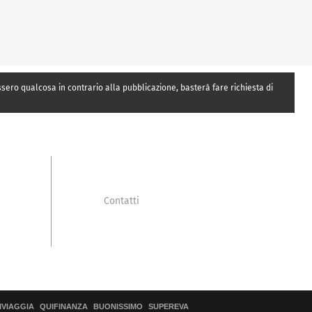
essero qualcosa in contrario alla pubblicazione, basterà fare richiesta di
Contatti
IVIAGGIA
QUIFINANZA
BUONISSIMO
SUPEREVA