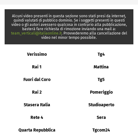
Alcuni video presenti in questa sezione sono stati presi da internet,
quindi valutati di pubblico dominio. Se i soggetti presenti in questi
video o gli autori avessero qualcosa in contrario alla pubblicazione,
basterà fare richiesta di rimozione inviando una mail a:
team_verticali@italiaonline.it
. Provvederemo alla cancellazione del
video nel minor tempo possibile.
Verissimo
Tg4
Rai 1
Mattina
Fuori dal Coro
Tg5
Rai 2
Pomeriggio
Stasera Italia
Studioaperto
Rete 4
Sera
Quarta Repubblica
Tgcom24