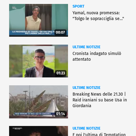
SPORT
Yamal, nuova promessa:
"Tolgo le sopracciglia se…"
00:07
ULTIME NOTIZIE
Cronista indagato simulò
attentato
01:23
ULTIME NOTIZIE
Breaking News delle 21.30 |
Raid iraniani su base Usa in
Giordania
01:14
ULTIME NOTIZIE
E poi l'ultima di Temptation