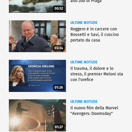
allo zoo di Praga
00:52
ULTIME NOTIZIE
Roggero è in carcere con
Bossetti e Savi, il cuscino
portato da casa
03:34
ULTIME NOTIZIE
Il trauma, il dolore e lo
stress, il premier Meloni sta
con l'orefice
01:26
ULTIME NOTIZIE
Il nuovo film della Marvel
"Avengers: Doomsday"
01:27