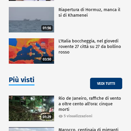
Riapertura di Hormuz, manca il
sì di Khamenei
01:56
L'Italia boccheggia, nel giovedì
rovente 27 città su 27 da bollino
rosso
03:50
Più visti
VEDI TUTTI
Rio de Janeiro, raffiche di vento
a oltre cento all'ora: cinque
morti
5 visualizzazioni
01:29
Marocco, centinaia di migranti