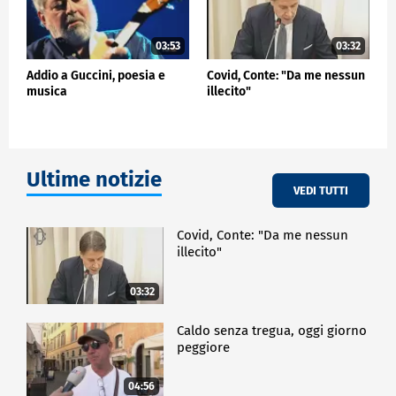
03:53
03:32
Addio a Guccini, poesia e
Covid, Conte: "Da me nessun
musica
illecito"
Ultime notizie
VEDI TUTTI
Covid, Conte: "Da me nessun
illecito"
03:32
Caldo senza tregua, oggi giorno
peggiore
04:56