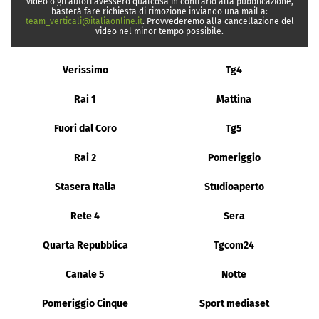
video o gli autori avessero qualcosa in contrario alla pubblicazione,
basterà fare richiesta di rimozione inviando una mail a:
team_verticali@italiaonline.it
. Provvederemo alla cancellazione del
video nel minor tempo possibile.
Verissimo
Tg4
Rai 1
Mattina
Fuori dal Coro
Tg5
Rai 2
Pomeriggio
Stasera Italia
Studioaperto
Rete 4
Sera
Quarta Repubblica
Tgcom24
Canale 5
Notte
Pomeriggio Cinque
Sport mediaset