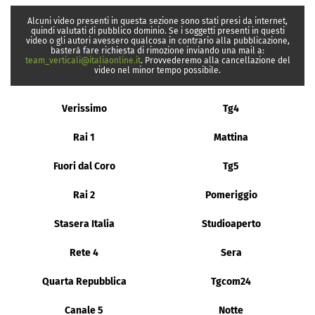
Alcuni video presenti in questa sezione sono stati presi da internet,
quindi valutati di pubblico dominio. Se i soggetti presenti in questi
video o gli autori avessero qualcosa in contrario alla pubblicazione,
basterà fare richiesta di rimozione inviando una mail a:
team_verticali@italiaonline.it
. Provvederemo alla cancellazione del
video nel minor tempo possibile.
Verissimo
Tg4
Rai 1
Mattina
Fuori dal Coro
Tg5
Rai 2
Pomeriggio
Stasera Italia
Studioaperto
Rete 4
Sera
Quarta Repubblica
Tgcom24
Canale 5
Notte