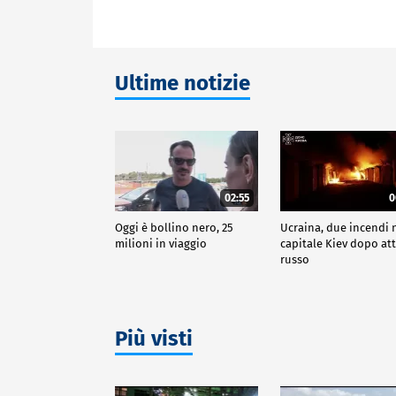
Ultime notizie
02:55
0
Oggi è bollino nero, 25
Ucraina, due incendi 
milioni in viaggio
capitale Kiev dopo at
russo
Più visti