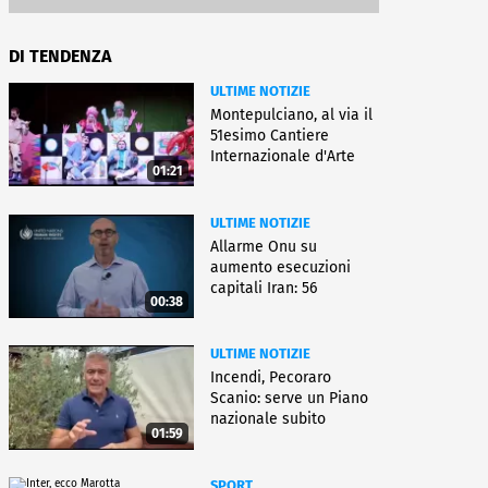
DI TENDENZA
ULTIME NOTIZIE
Montepulciano, al via il
51esimo Cantiere
Internazionale d'Arte
01:21
ULTIME NOTIZIE
Allarme Onu su
aumento esecuzioni
capitali Iran: 56
00:38
uccisioni da marzo
ULTIME NOTIZIE
Incendi, Pecoraro
Scanio: serve un Piano
nazionale subito
01:59
operativo
SPORT