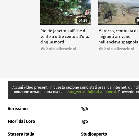
01:29
0
Rio de Janeiro, raffiche di
Marocco, centinaia di
vento a oltre cento all'ora:
migranti arrivano
cinque morti
nell'enclave spagnola
Ceuta
2 visualizzazioni
2 visualizzazioni
Alcuni video presenti in questa sezione sono stati presi da internet, quindi
rimozione inviando una mail a:
team_verticali@italiaonline.it
. Provvedere
Verissimo
Tg4
Fuori dal Coro
Tg5
Stasera Italia
Studioaperto