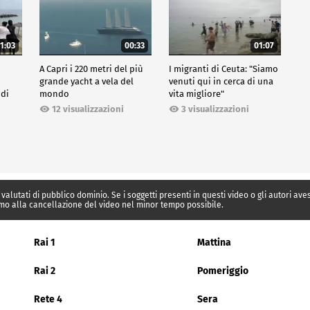
1:03
00:33
01:07
A Capri i 220 metri del più
I migranti di Ceuta: "Siamo
grande yacht a vela del
venuti qui in cerca di una
 di
mondo
vita migliore"
12 visualizzazioni
3 visualizzazioni
 valutati di pubblico dominio. Se i soggetti presenti in questi video o gli autori av
mo alla cancellazione del video nel minor tempo possibile.
Rai 1
Mattina
Rai 2
Pomeriggio
Rete 4
Sera