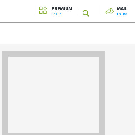
PREMIUM
MAIL
SEARCH
ENTRA
ENTRA
ENTRA