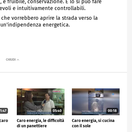
e fruibile, conservazione. E lo si può fare
voli e intuitivamente controllabili.
che vorrebbero aprire la strada verso la
 a un'indipendenza energetica.
1:47
05:40
00:18
 caro
Caro energia, le difficoltà
Caro energia, si cucina
di un panettiere
con il sole