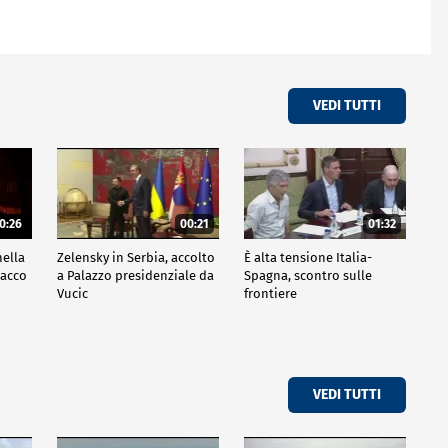
VEDI TUTTI
0:26
00:21
01:32
nella
Zelensky in Serbia, accolto
È alta tensione Italia-
tacco
a Palazzo presidenziale da
Spagna, scontro sulle
Vucic
frontiere
VEDI TUTTI