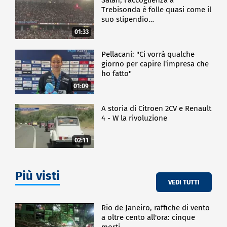
Trebisonda è folle quasi come il
suo stipendio…
01:33
Pellacani: "Ci vorrà qualche
giorno per capire l'impresa che
ho fatto"
01:09
A storia di Citroen 2CV e Renault
4 - W la rivoluzione
02:11
Più visti
VEDI TUTTI
Rio de Janeiro, raffiche di vento
a oltre cento all'ora: cinque