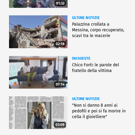
01:32
ULTIME NOTIZIE
Palazzina crollata a
Messina, corpo recuperato,
scavi tra le macerie
02:18
INCHIESTE
Chico Forti: le parole del
fratello della vittima
07:14
ULTIME NOTIZIE
"Non si danno 8 anni ai
pedofili e poi si fa morire in
cella il gioielliere"
03:09