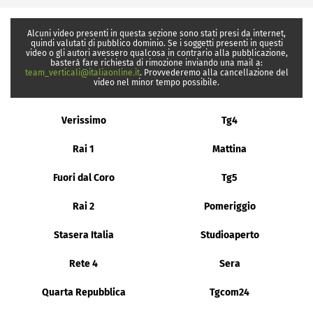
Alcuni video presenti in questa sezione sono stati presi da internet,
quindi valutati di pubblico dominio. Se i soggetti presenti in questi
video o gli autori avessero qualcosa in contrario alla pubblicazione,
basterà fare richiesta di rimozione inviando una mail a:
team_verticali@italiaonline.it
. Provvederemo alla cancellazione del
video nel minor tempo possibile.
Verissimo
Tg4
Rai 1
Mattina
Fuori dal Coro
Tg5
Rai 2
Pomeriggio
Stasera Italia
Studioaperto
Rete 4
Sera
Quarta Repubblica
Tgcom24