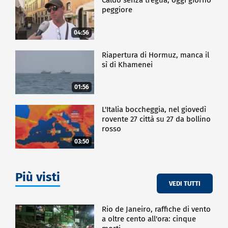
Caldo senza tregua, oggi giorno
peggiore
04:56
Riapertura di Hormuz, manca il
sì di Khamenei
01:56
L'Italia boccheggia, nel giovedì
rovente 27 città su 27 da bollino
rosso
03:50
Più visti
VEDI TUTTI
Rio de Janeiro, raffiche di vento
a oltre cento all'ora: cinque