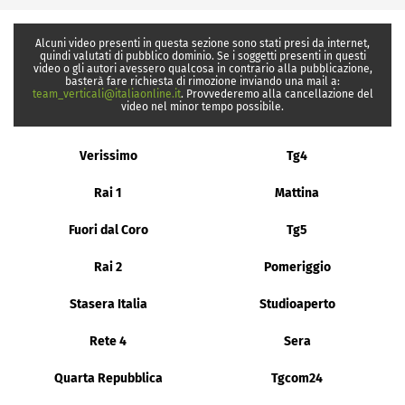
Alcuni video presenti in questa sezione sono stati presi da internet,
quindi valutati di pubblico dominio. Se i soggetti presenti in questi
video o gli autori avessero qualcosa in contrario alla pubblicazione,
basterà fare richiesta di rimozione inviando una mail a:
team_verticali@italiaonline.it
. Provvederemo alla cancellazione del
video nel minor tempo possibile.
Verissimo
Tg4
Rai 1
Mattina
Fuori dal Coro
Tg5
Rai 2
Pomeriggio
Stasera Italia
Studioaperto
Rete 4
Sera
Quarta Repubblica
Tgcom24