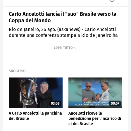
Carlo Ancelotti lancia il "suo" Brasile verso la
Coppa del Mondo
Rio de Janeiro, 26 ago. (askanews) - Carlo Ancelotti
durante una conferenza stampa a Rio de Janeiro ha
presentato il "suo" Brasile annunciando la sua
squadra che parteciperà alle prossime partite delle
qualificazioni sudamericane per la Coppa del Mondo
2026. Il CT del Brasile ha detto che questa è
un'opportunità per "mantenere un'atmosfera
positiva nel girone, che sarà molto, molto
SUGGERITI
importante per la Coppa del Mondo". Il Brasile
giocherà contro Cile e Bolivia, con l'obiettivo di
"conoscere bene i giocatori". Poi ha annunciato che
"In questa seconda convocazione ci sono giocatori
nuovi, ma che Neymar non c'è, perhcè ha avuto un
03:08
00:57
piccolo problema la scorsa settimana"
A Carlo Ancelotti la panchina
Ancelotti riceve la
del Brasile
benedizione per l'incarico di
SPORT
ct del Brasile