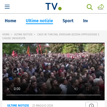
Home
Ultime notizie
Sport
Inchieste
HOME
ULTIME NOTIZIE
CAOS IN TURCHIA, ERDOGAN AZZERA OPPOSIZIONE E
CHIUDE UNIVERSITÀ
ULTIME NOTIZIE
25 MAGGIO 2026