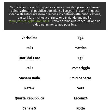
Alcuni video presenti in questa sezione sono stati presi da internet,
quindi valutati di pubblico dominio. Se i soggetti presenti in questi
video o gli autori avessero qualcosa in contrario alla pubblicazione,
basterà fare richiesta di rimozione inviando una mail a:
team_verticali@italiaonline.it
. Provvederemo alla cancellazione del
video nel minor tempo possibile.
Verissimo
Tg4
Rai 1
Mattina
Fuori dal Coro
Tg5
Rai 2
Pomeriggio
Stasera Italia
Studioaperto
Rete 4
Sera
Quarta Repubblica
Tgcom24
Canale 5
Notte