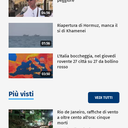
peggiore
faremo" dice una studentessa,
"Nel cuore della notte hanno chiuso la struttura con
04:56
una sola firma. Lo abbiamo scoperto di notte, alcuni
al mattino, altri mentre studiano per gli esami finali.
Riapertura di Hormuz, manca il
Stanno attaccandi gli accademici, gli studenti, tutti",
sì di Khamenei
continua, assicurando che continueranno la protesta.
01:56
ESTERI
L'Italia boccheggia, nel giovedì
rovente 27 città su 27 da bollino
rosso
03:50
Più visti
VEDI TUTTI
Rio de Janeiro, raffiche di vento
a oltre cento all'ora: cinque
morti