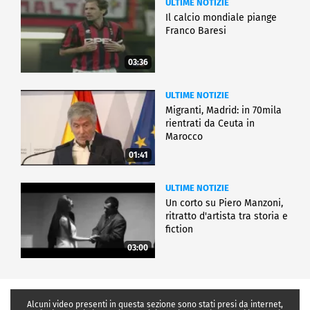
ULTIME NOTIZIE
Il calcio mondiale piange
Franco Baresi
03:36
ULTIME NOTIZIE
Migranti, Madrid: in 70mila
rientrati da Ceuta in
Marocco
01:41
ULTIME NOTIZIE
Un corto su Piero Manzoni,
ritratto d'artista tra storia e
fiction
03:00
Alcuni video presenti in questa sezione sono stati presi da internet,