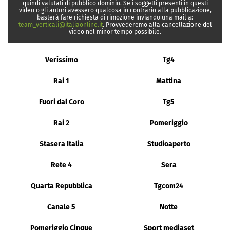
quindi valutati di pubblico dominio. Se i soggetti presenti in questi
video o gli autori avessero qualcosa in contrario alla pubblicazione,
basterà fare richiesta di rimozione inviando una mail a:
team_verticali@italiaonline.it
. Provvederemo alla cancellazione del
video nel minor tempo possibile.
Verissimo
Tg4
Rai 1
Mattina
Fuori dal Coro
Tg5
Rai 2
Pomeriggio
Stasera Italia
Studioaperto
Rete 4
Sera
Quarta Repubblica
Tgcom24
Canale 5
Notte
Pomeriggio Cinque
Sport mediaset