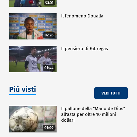
02:51
Il fenomeno Doualla
02:26
Il pensiero di Fabregas
01:44
Più visti
VEDI TUTTI
Il pallone della "Mano de Dios"
all'asta per oltre 10 milioni
dollari
01:09