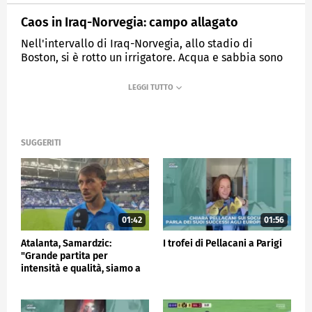
Caos in Iraq-Norvegia: campo allagato
Nell'intervallo di Iraq-Norvegia, allo stadio di
Boston, si è rotto un irrigatore. Acqua e sabbia sono
state spruzzate ad alta pressione in campo,
trasformandolo in un vero e proprio pantano.
MEDIASET
SPORTMEDIASET
SUGGERITI
01:42
01:56
Atalanta, Samardzic:
I trofei di Pellacani a Parigi
"Grande partita per
intensità e qualità, siamo a
buon punto"