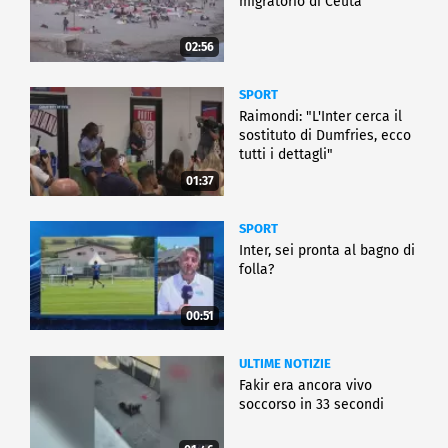
migratorio di Ceuta
02:56
SPORT
Raimondi: "L'Inter cerca il
sostituto di Dumfries, ecco
tutti i dettagli"
01:37
SPORT
Inter, sei pronta al bagno di
folla?
00:51
ULTIME NOTIZIE
Fakir era ancora vivo
soccorso in 33 secondi