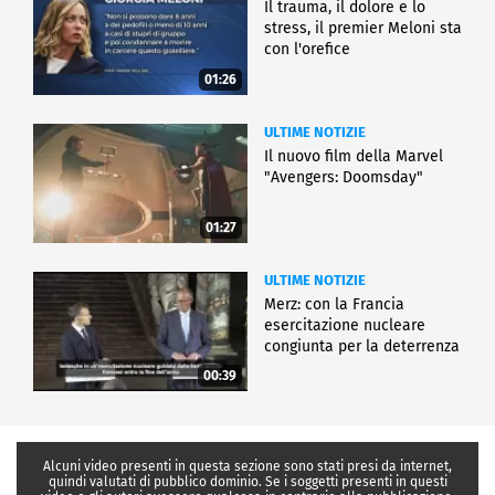
Il trauma, il dolore e lo
stress, il premier Meloni sta
con l'orefice
01:26
ULTIME NOTIZIE
Il nuovo film della Marvel
"Avengers: Doomsday"
01:27
ULTIME NOTIZIE
Merz: con la Francia
esercitazione nucleare
congiunta per la deterrenza
00:39
Alcuni video presenti in questa sezione sono stati presi da internet,
quindi valutati di pubblico dominio. Se i soggetti presenti in questi