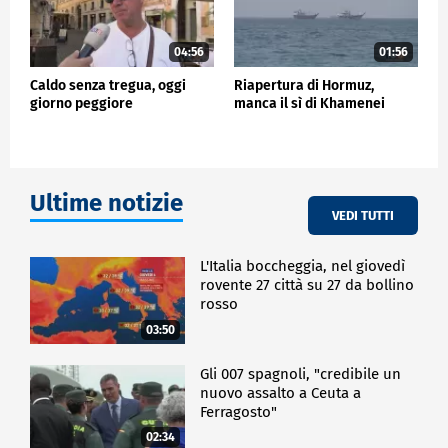
04:56
01:56
Caldo senza tregua, oggi
Riapertura di Hormuz,
giorno peggiore
manca il sì di Khamenei
Ultime notizie
VEDI TUTTI
L'Italia boccheggia, nel giovedì
rovente 27 città su 27 da bollino
rosso
03:50
Gli 007 spagnoli, "credibile un
nuovo assalto a Ceuta a
Ferragosto"
02:34