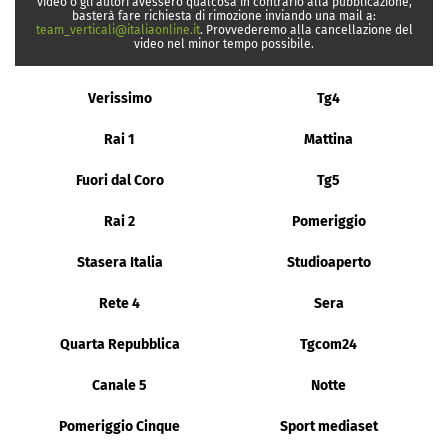
video o gli autori avessero qualcosa in contrario alla pubblicazione,
basterà fare richiesta di rimozione inviando una mail a:
team_verticali@italiaonline.it
. Provvederemo alla cancellazione del
video nel minor tempo possibile.
Verissimo
Tg4
Rai 1
Mattina
Fuori dal Coro
Tg5
Rai 2
Pomeriggio
Stasera Italia
Studioaperto
Rete 4
Sera
Quarta Repubblica
Tgcom24
Canale 5
Notte
Pomeriggio Cinque
Sport mediaset