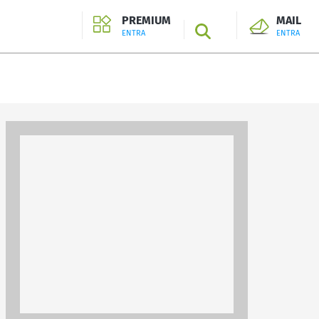
PREMIUM
MAIL
SEARCH
ENTRA
ENTRA
ENTRA