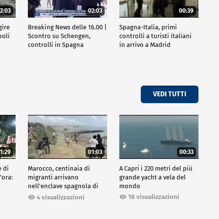
2:03
02:03
00:39
gire
Breaking News delle 16.00 |
Spagna-Italia, primi
poli
Scontro su Schengen,
controlli a turisti italiani
controlli in Spagna
in arrivo a Madrid
VEDI TUTTI
1:29
01:03
00:33
e di
Marocco, centinaia di
A Capri i 220 metri del più
'ora:
migranti arrivano
grande yacht a vela del
nell'enclave spagnola di
mondo
Ceuta
18 visualizzazioni
4 visualizzazioni