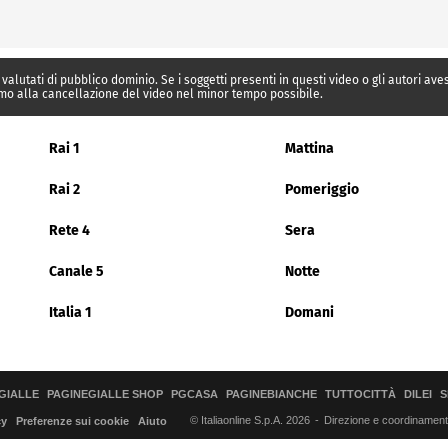
 valutati di pubblico dominio. Se i soggetti presenti in questi video o gli autori av
mo alla cancellazione del video nel minor tempo possibile.
Rai 1
Mattina
Rai 2
Pomeriggio
Rete 4
Sera
Canale 5
Notte
Italia 1
Domani
GIALLE
PAGINEGIALLE SHOP
PGCASA
PAGINEBIANCHE
TUTTOCITTÀ
DILEI
S
© Italiaonline S.p.A. 2026
Direzione e coordinamento 
cy
Preferenze sui cookie
Aiuto