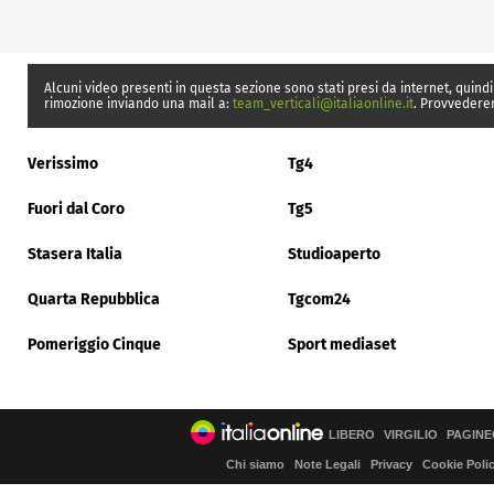
Alcuni video presenti in questa sezione sono stati presi da internet, quindi
rimozione inviando una mail a:
team_verticali@italiaonline.it
. Provvedere
Verissimo
Tg4
Fuori dal Coro
Tg5
Stasera Italia
Studioaperto
Quarta Repubblica
Tgcom24
Pomeriggio Cinque
Sport mediaset
LIBERO
VIRGILIO
PAGINE
Chi siamo
Note Legali
Privacy
Cookie Poli