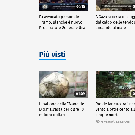
00:15
0
Ex avvocato personale
A Gaza si cerca di sfug
Trump, Blanche è nuovo
dal caldo delle tendo
Procuratore Generale Usa
andando al mare
Più visti
01:09
0
Il pallone della "Mano de
Rio de Janeiro, raffich
Dios" all'asta per oltre 10
vento a oltre cento all
milioni dollari
cinque morti
4 visualizzazioni