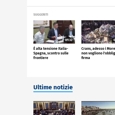
SUGGERITI
01:32
0
È alta tensione Italia-
Crans, adesso i More
Spagna, scontro sulle
non vogliono l'obblig
frontiere
firma
Ultime notizie