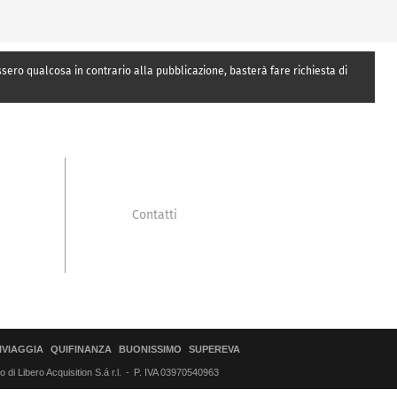
essero qualcosa in contrario alla pubblicazione, basterà fare richiesta di
Contatti
IVIAGGIA
QUIFINANZA
BUONISSIMO
SUPEREVA
di Libero Acquisition S.á r.l.
P. IVA 03970540963