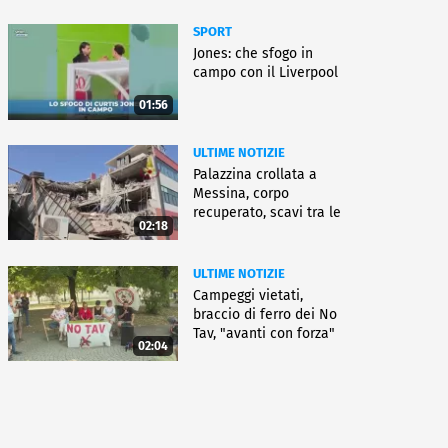
SPORT
Jones: che sfogo in
campo con il Liverpool
01:56
ULTIME NOTIZIE
Palazzina crollata a
Messina, corpo
recuperato, scavi tra le
02:18
macerie
ULTIME NOTIZIE
Campeggi vietati,
braccio di ferro dei No
Tav, "avanti con forza"
02:04