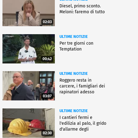
Diesel, primo sconto.
Meloni: faremo di tutto
02:03
ULTIME NOTIZIE
Per tre giorni con
Temptation
00:42
ULTIME NOTIZIE
Roggero resta in
carcere, i famigliari dei
rapinatori adesso
03:07
battono cassa
ULTIME NOTIZIE
I cantieri fermi e
l'edilizia al palo, il grido
d'allarme degli
02:30
architetti