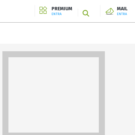
PREMIUM
MAIL
SEARCH
ENTRA
ENTRA
ENTRA