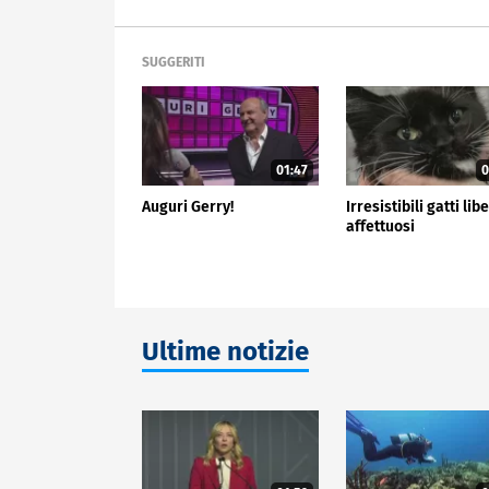
SUGGERITI
01:47
0
Auguri Gerry!
Irresistibili gatti libe
affettuosi
Ultime notizie