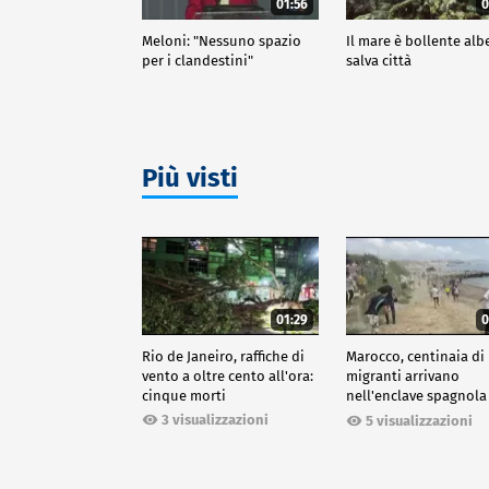
01:56
0
Meloni: "Nessuno spazio
Il mare è bollente alb
per i clandestini"
salva città
Più visti
01:29
0
Rio de Janeiro, raffiche di
Marocco, centinaia di
vento a oltre cento all'ora:
migranti arrivano
cinque morti
nell'enclave spagnola
Ceuta
3 visualizzazioni
5 visualizzazioni