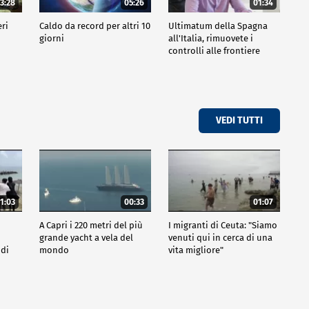
3:28
05:26
01:34
eri
Caldo da record per altri 10
Ultimatum della Spagna
giorni
all'Italia, rimuovete i
controlli alle frontiere
VEDI TUTTI
1:03
00:33
01:07
A Capri i 220 metri del più
I migranti di Ceuta: "Siamo
grande yacht a vela del
venuti qui in cerca di una
 di
mondo
vita migliore"