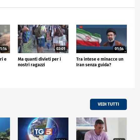
1:14
02:01
01:54
ri e
Ma quanti divieti per i
Tra intese e minacce un
nostri ragazzi
Iran senza guida?
VEDI TUTTI