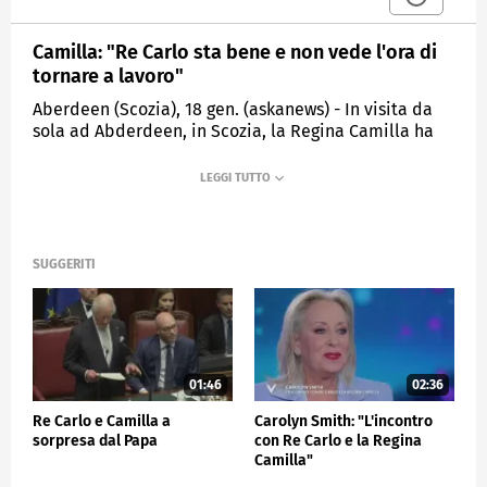
Camilla: "Re Carlo sta bene e non vede l'ora di
tornare a lavoro"
Aberdeen (Scozia), 18 gen. (askanews) - In visita da
sola ad Abderdeen, in Scozia, la Regina Camilla ha
dichiarato che re Carlo sta "bene".
Nelle immagini, si vede Camilla che scende dall'auto
per andare alla Galleria d'Arte di Aberdeen dove
viene inaugurata l'iniziativa "Safe Space", uno Spazio
sicuro dove le vittime di abusi domestici possono
SUGGERITI
chiedere aiuto in modo discreto al personale della
struttura, addestrato in modo specifico.
Quando le vengono chieste notizie di Carlo,
risponde: "Sta bene, grazie mille, non vede l'ora di
tornare al lavoro".
01:46
02:36
Il re ha dovuto cancellare diversi impegni in vista di
un'operazione prevista per la prossima settimana
Re Carlo e Camilla a
Carolyn Smith: "L'incontro
sorpresa dal Papa
con Re Carlo e la Regina
per ipertrofia prostatica benigna.
Camilla"