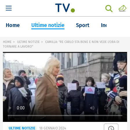
Home
Ultime notizie
Sport
Inchieste
HOME
ULTIME NOTIZIE
CAMILLA: "RE CARLO STA BENE E NON VEDE L'ORA DI
TORNARE A LAVORO"
ULTIME NOTIZIE
18 GENNAIO 2024