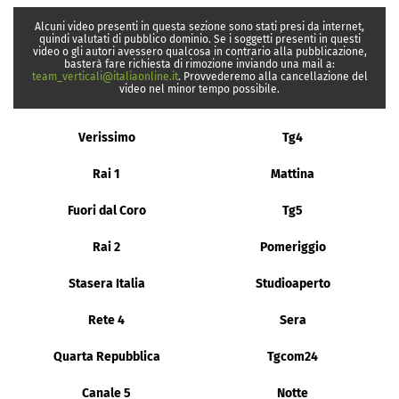
Alcuni video presenti in questa sezione sono stati presi da internet,
quindi valutati di pubblico dominio. Se i soggetti presenti in questi
video o gli autori avessero qualcosa in contrario alla pubblicazione,
basterà fare richiesta di rimozione inviando una mail a:
team_verticali@italiaonline.it
. Provvederemo alla cancellazione del
video nel minor tempo possibile.
Verissimo
Tg4
Rai 1
Mattina
Fuori dal Coro
Tg5
Rai 2
Pomeriggio
Stasera Italia
Studioaperto
Rete 4
Sera
Quarta Repubblica
Tgcom24
Canale 5
Notte