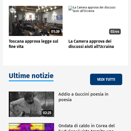
01:39
02:44
Toscana approva legge sul
La Camera approva dei
fine vita
discussi aiuti all'Ucraina
Ultime notizie
VEDI TUTTI
Addio a Guccini poesia in
poesia
02:25
Ondata di caldo in Corea del