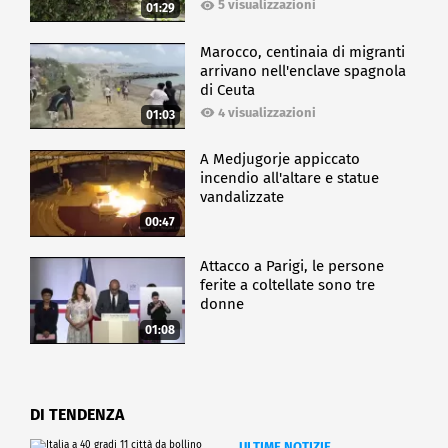
5 visualizzazioni
01:29
Marocco, centinaia di migranti
arrivano nell'enclave spagnola
di Ceuta
4 visualizzazioni
01:03
A Medjugorje appiccato
incendio all'altare e statue
vandalizzate
00:47
Attacco a Parigi, le persone
ferite a coltellate sono tre
donne
01:08
DI TENDENZA
ULTIME NOTIZIE