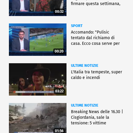
firmare questa settimana,
ma..."
00:32
SPORT
Accomando: "Pulisic
tentato dal richiamo di
casa. Ecco cosa serve per
partire"
00:20
ULTIME NOTIZIE
L'Italia tra tempeste, super
caldo e incendi
03:22
ULTIME NOTIZIE
Breaking News delle 16.30 |
Cisgiordania, sale la
tensione: 5 vittime
01:56