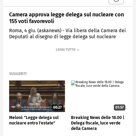
Camera approva legge delega sul nucleare con
155 voti favorevoli
Roma, 4 giu. (askanews) - Via libera della Camera dei
Deputati al disegno di legge delega sul nucleare
sostenibile, presentato dal governo. I voti a favore
sono stati 155, i contrari 86, gli astenuti 8. In totale i
presenti erano 249.
Ora il provvedimento passerà all'esame del Senato.
Il governo punta all'approvazione definitiva del
SUGGERITI
provvedimento prima della pausa estiva.
POLITICA
00:27
01:57
Meloni: "Legge delega sul
Breaking News delle 18.00 |
nucleare entro l'estate"
Delega fiscale, luce verde
della Camera