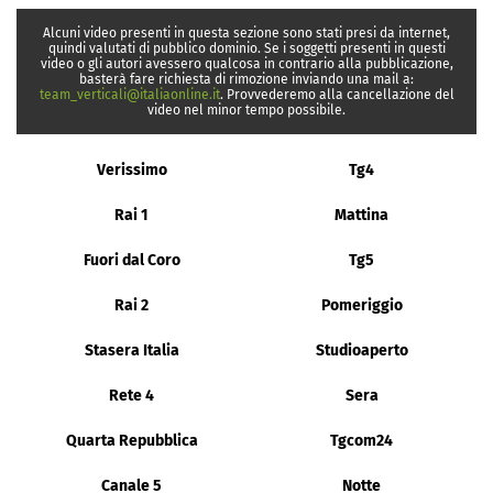
Alcuni video presenti in questa sezione sono stati presi da internet,
quindi valutati di pubblico dominio. Se i soggetti presenti in questi
video o gli autori avessero qualcosa in contrario alla pubblicazione,
basterà fare richiesta di rimozione inviando una mail a:
team_verticali@italiaonline.it
. Provvederemo alla cancellazione del
video nel minor tempo possibile.
Verissimo
Tg4
Rai 1
Mattina
Fuori dal Coro
Tg5
Rai 2
Pomeriggio
Stasera Italia
Studioaperto
Rete 4
Sera
Quarta Repubblica
Tgcom24
Canale 5
Notte