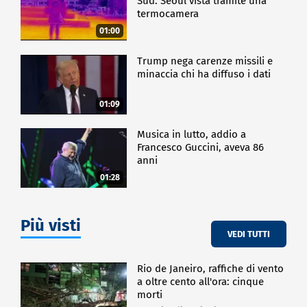
Sud: Seoul vista tramite una
termocamera
01:00
Trump nega carenze missili e
minaccia chi ha diffuso i dati
01:09
Musica in lutto, addio a
Francesco Guccini, aveva 86
anni
01:28
Più visti
VEDI TUTTI
Rio de Janeiro, raffiche di vento
a oltre cento all'ora: cinque
morti