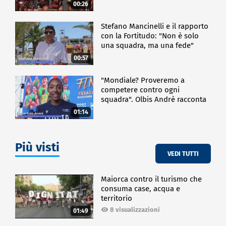
00:26
Stefano Mancinelli e il rapporto
con la Fortitudo: "Non è solo
una squadra, ma una fede"
00:57
"Mondiale? Proveremo a
competere contro ogni
squadra". Olbis Andrè racconta
il percorso di avvicinamento ai
01:14
prossimi mondiali in Germania.
Più visti
VEDI TUTTI
Maiorca contro il turismo che
consuma case, acqua e
territorio
8 visualizzazioni
01:49