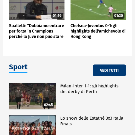
01:19
01:30
Spalletti: "Dobbiamo entrare
Chelsea-Juventus 0-1: gli
per forza in Champions
highlights dell'amichevole di
perché la Juve non può stare
Hong Kong
fuori"
Sport
VEDI TUTTI
Milan-Inter 1-1: gli highlights
del derby di Perth
02:45
Lo show delle Estathé 3x3 Italia
Finals