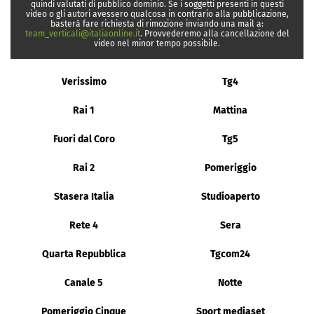
quindi valutati di pubblico dominio. Se i soggetti presenti in questi
video o gli autori avessero qualcosa in contrario alla pubblicazione,
basterà fare richiesta di rimozione inviando una mail a:
team_verticali@italiaonline.it
. Provvederemo alla cancellazione del
video nel minor tempo possibile.
Verissimo
Tg4
Rai 1
Mattina
Fuori dal Coro
Tg5
Rai 2
Pomeriggio
Stasera Italia
Studioaperto
Rete 4
Sera
Quarta Repubblica
Tgcom24
Canale 5
Notte
Pomeriggio Cinque
Sport mediaset