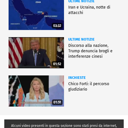
ULTIME NOTIZIE
Iran e Ucraina, notte di
attacchi
03:32
ULTIME NOTIZIE
Discorso alla nazione,
Trump denuncia brogli e
interferenze cinesi
01:52
INCHIESTE
Chico Forti: il percorso
giudiziario
01:51
Alcuni video presenti in questa sezione sono stati presi da internet,