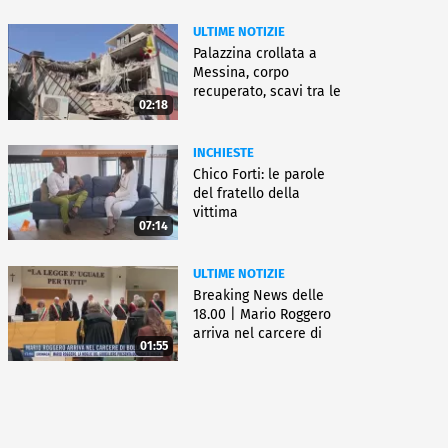
ULTIME NOTIZIE
Palazzina crollata a
Messina, corpo
recuperato, scavi tra le
02:18
macerie
INCHIESTE
Chico Forti: le parole
del fratello della
vittima
07:14
ULTIME NOTIZIE
Breaking News delle
18.00 | Mario Roggero
arriva nel carcere di
01:55
Bollate