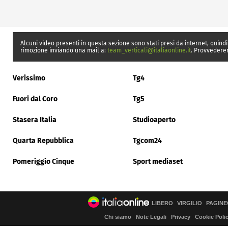
Alcuni video presenti in questa sezione sono stati presi da internet, quindi
rimozione inviando una mail a:
team_verticali@italiaonline.it
. Provvedere
Verissimo
Tg4
Fuori dal Coro
Tg5
Stasera Italia
Studioaperto
Quarta Repubblica
Tgcom24
Pomeriggio Cinque
Sport mediaset
LIBERO
VIRGILIO
PAGINE
Chi siamo
Note Legali
Privacy
Cookie Poli