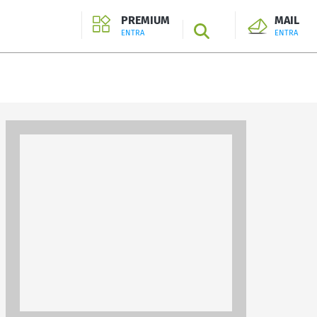
PREMIUM
MAIL
SEARCH
ENTRA
ENTRA
ENTRA