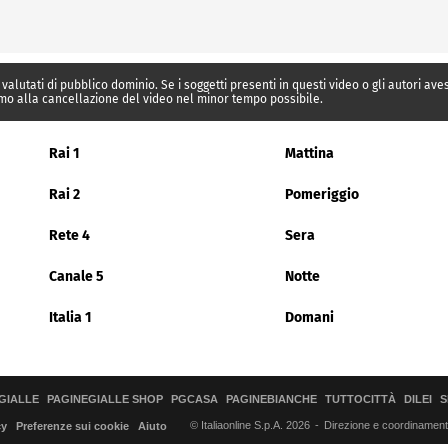
 valutati di pubblico dominio. Se i soggetti presenti in questi video o gli autori av
mo alla cancellazione del video nel minor tempo possibile.
Rai 1
Mattina
Rai 2
Pomeriggio
Rete 4
Sera
Canale 5
Notte
Italia 1
Domani
GIALLE
PAGINEGIALLE SHOP
PGCASA
PAGINEBIANCHE
TUTTOCITTÀ
DILEI
S
© Italiaonline S.p.A. 2026
Direzione e coordinamento 
cy
Preferenze sui cookie
Aiuto