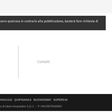
essero qualcosa in contrario alla pubblicazione, basterà fare richiesta di
Contatti
IVIAGGIA
QUIFINANZA
BUONISSIMO
SUPEREVA
di Libero Acquisition S.á r.l.
P. IVA 03970540963