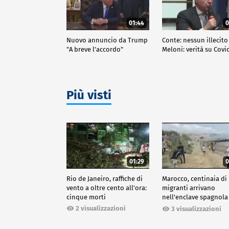
01:44
0
Nuovo annuncio da Trump
Conte: nessun illecito
"A breve l'accordo"
Meloni: verità su Covi
Più visti
01:29
0
Rio de Janeiro, raffiche di
Marocco, centinaia di
vento a oltre cento all'ora:
migranti arrivano
cinque morti
nell'enclave spagnola
Ceuta
2 visualizzazioni
3 visualizzazioni