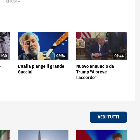
1:30
03:54
01:44
o
L'Italia piange il grande
Nuovo annuncio da
Guccini
Trump "A breve
l'accordo"
VEDI TUTTI