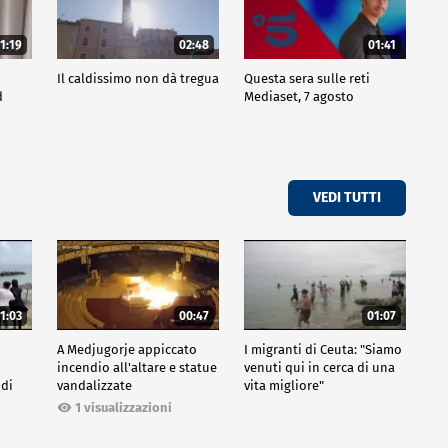
1:19
02:48
01:41
Il caldissimo non dà tregua
Questa sera sulle reti
d
Mediaset, 7 agosto
VEDI TUTTI
1:03
00:47
01:07
A Medjugorje appiccato
I migranti di Ceuta: "Siamo
incendio all'altare e statue
venuti qui in cerca di una
 di
vandalizzate
vita migliore"
1 visualizzazioni