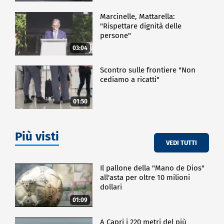
Marcinelle, Mattarella:
"Rispettare dignità delle
persone"
03:04
Scontro sulle frontiere "Non
cediamo a ricatti"
01:50
Più visti
VEDI TUTTI
Il pallone della "Mano de Dios"
all'asta per oltre 10 milioni
dollari
01:09
A Capri i 220 metri del più