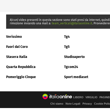
Alcuni video presenti in questa sezione sono stati presi da internet, quindi
rimozione inviando una mail a:
team_verticali@italiaonline.it
. Provvedere
Verissimo
Tg4
Fuori dal Coro
Tg5
Stasera Italia
Studioaperto
Quarta Repubblica
Tgcom24
Pomeriggio Cinque
Sport mediaset
LIBERO
VIRGILIO
PAGINE
Chi siamo
Note Legali
Privacy
Cookie Poli