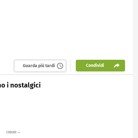
Condividi
Guarda più tardi
no i nostalgici