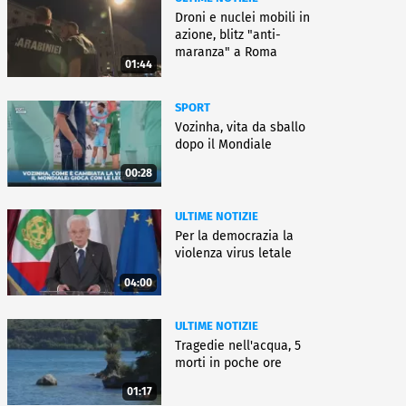
Droni e nuclei mobili in
azione, blitz "anti-
maranza" a Roma
01:44
SPORT
Vozinha, vita da sballo
dopo il Mondiale
00:28
ULTIME NOTIZIE
Per la democrazia la
violenza virus letale
04:00
ULTIME NOTIZIE
Tragedie nell'acqua, 5
morti in poche ore
01:17