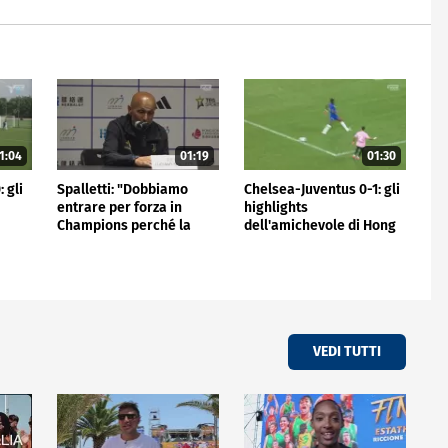
1:04
01:19
01:30
 gli
Spalletti: "Dobbiamo
Chelsea-Juventus 0-1: gli
entrare per forza in
highlights
Champions perché la
dell'amichevole di Hong
Juve non può stare fuori"
Kong
VEDI TUTTI