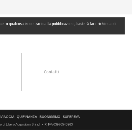
essero qualcosa in contrario alla pubblicazione, basterà fare richiesta di
Contatti
IVIAGGIA
QUIFINANZA
BUONISSIMO
SUPEREVA
di Libero Acquisition S.á r.l.
P. IVA 03970540963