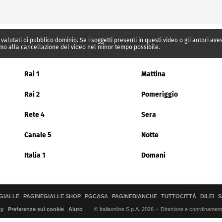
 valutati di pubblico dominio. Se i soggetti presenti in questi video o gli autori av
mo alla cancellazione del video nel minor tempo possibile.
Rai 1
Mattina
Rai 2
Pomeriggio
Rete 4
Sera
Canale 5
Notte
Italia 1
Domani
GIALLE
PAGINEGIALLE SHOP
PGCASA
PAGINEBIANCHE
TUTTOCITTÀ
DILEI
S
© Italiaonline S.p.A. 2026
Direzione e coordinamento 
cy
Preferenze sui cookie
Aiuto