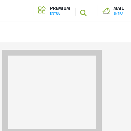
PREMIUM
MAIL
SEARCH
ENTRA
ENTRA
ENTRA