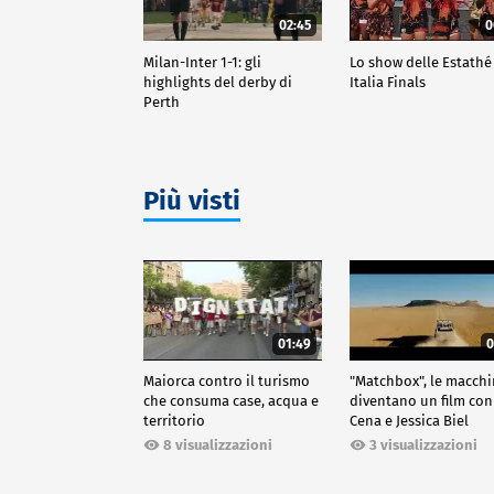
02:45
0
Milan-Inter 1-1: gli
Lo show delle Estathé
highlights del derby di
Italia Finals
Perth
Più visti
01:49
0
Maiorca contro il turismo
"Matchbox", le macch
che consuma case, acqua e
diventano un film con
territorio
Cena e Jessica Biel
8 visualizzazioni
3 visualizzazioni