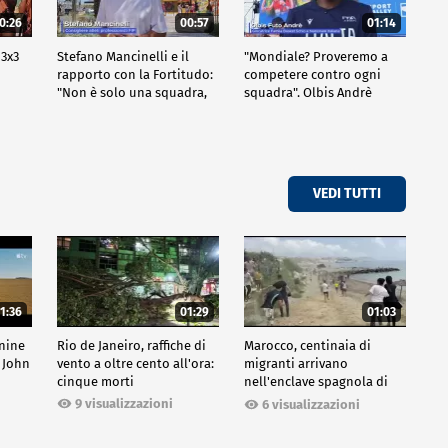
0:26
00:57
01:14
 3x3
Stefano Mancinelli e il
"Mondiale? Proveremo a
rapporto con la Fortitudo:
competere contro ogni
"Non è solo una squadra,
squadra". Olbis Andrè
ma una fede"
racconta il percorso di
avvicinamento ai prossimi
mondiali in Germania.
VEDI TUTTI
1:36
01:29
01:03
inine
Rio de Janeiro, raffiche di
Marocco, centinaia di
 John
vento a oltre cento all'ora:
migranti arrivano
cinque morti
nell'enclave spagnola di
Ceuta
9 visualizzazioni
6 visualizzazioni