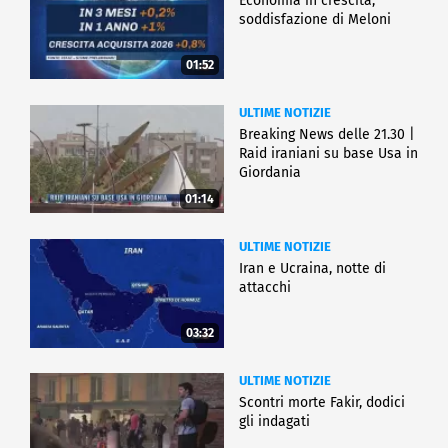
Economia in crescita,
soddisfazione di Meloni
01:52
ULTIME NOTIZIE
Breaking News delle 21.30 |
Raid iraniani su base Usa in
Giordania
01:14
ULTIME NOTIZIE
Iran e Ucraina, notte di
attacchi
03:32
ULTIME NOTIZIE
Scontri morte Fakir, dodici
gli indagati