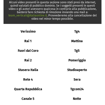
Alcuni video presenti in questa sezione sono stati presi da internet,
quindi valutati di pubblico dominio. Se i soggetti presenti in questi
video o gli autori avessero qualcosa in contrario alla pubblicazione,
basterà fare richiesta di rimozione inviando una mail a:
team_verticali@italiaonline.it
. Provvederemo alla cancellazione del
video nel minor tempo possibile.
Verissimo
Tg4
Rai 1
Mattina
Fuori dal Coro
Tg5
Rai 2
Pomeriggio
Stasera Italia
Studioaperto
Rete 4
Sera
Quarta Repubblica
Tgcom24
Canale 5
Notte