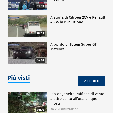
01:09
A storia di Citroen 2CV e Renault
4 - W la rivoluzione
02:11
A bordo di Totem Super GT
Meteora
04:01
Più visti
VEDI TUTTI
Rio de Janeiro, raffiche di vento
a oltre cento all'ora: cinque
morti
2 visualizzazioni
01:29