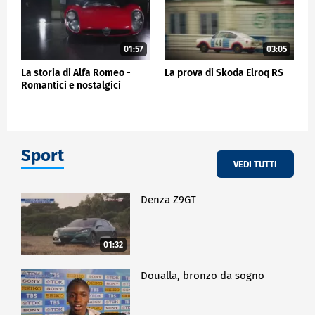
01:57
03:05
La storia di Alfa Romeo -
La prova di Skoda Elroq RS
Romantici e nostalgici
Sport
VEDI TUTTI
Denza Z9GT
01:32
Doualla, bronzo da sogno