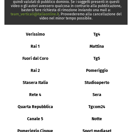
quindi valutati di pubblico dominio. Se i soggetti presenti in questi
video o gli autori avessero qualcosa in contrario alla pubblicazione,
basterà fare richiesta di rimozione inviando una mail a:
team_verticali@italiaonline.it
. Provvederemo alla cancellazione del
video nel minor tempo possibile.
Verissimo
Tg4
Rai 1
Mattina
Fuori dal Coro
Tg5
Rai 2
Pomeriggio
Stasera Italia
Studioaperto
Rete 4
Sera
Quarta Repubblica
Tgcom24
Canale 5
Notte
Pomeriggio Cinque
Sport mediaset