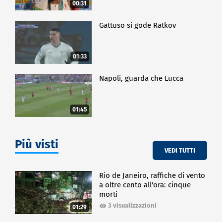
00:31
Gattuso si gode Ratkov
01:33
Napoli, guarda che Lucca
01:45
Più visti
VEDI TUTTI
Rio de Janeiro, raffiche di vento
a oltre cento all'ora: cinque
morti
3 visualizzazioni
01:29