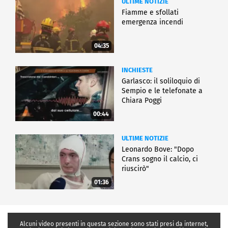
ULTIME NOTIZIE
Fiamme e sfollati
emergenza incendi
04:35
INCHIESTE
Garlasco: il soliloquio di
Sempio e le telefonate a
Chiara Poggi
00:44
ULTIME NOTIZIE
Leonardo Bove: "Dopo
Crans sogno il calcio, ci
riuscirò"
01:36
Alcuni video presenti in questa sezione sono stati presi da internet,