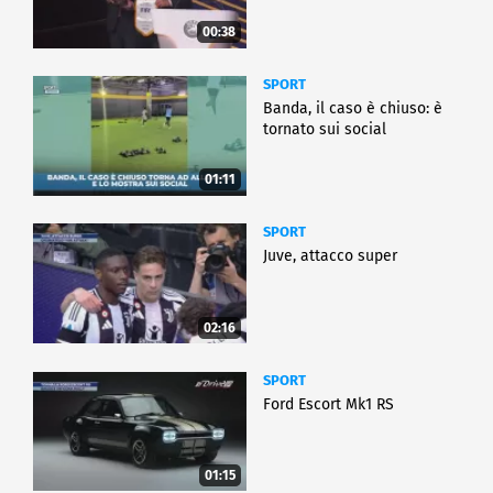
00:38
SPORT
Banda, il caso è chiuso: è
tornato sui social
01:11
SPORT
Juve, attacco super
02:16
SPORT
Ford Escort Mk1 RS
01:15