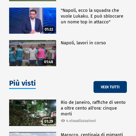
"Napoli, ecco la squadra che
vuole Lukaku. E può sbloccare
un nome top in attacco"
01:22
Napoli, lavori in corso
01:48
Più visti
VEDI TUTTI
Rio de Janeiro, raffiche di vento
a oltre cento all'ora: cinque
morti
4 visualizzazioni
01:29
Marocco, centinaia di migranti