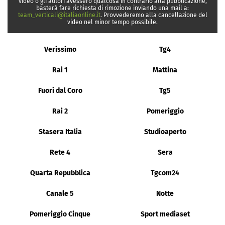
video o gli autori avessero qualcosa in contrario alla pubblicazione,
basterà fare richiesta di rimozione inviando una mail a:
team_verticali@italiaonline.it
. Provvederemo alla cancellazione del
video nel minor tempo possibile.
Verissimo
Tg4
Rai 1
Mattina
Fuori dal Coro
Tg5
Rai 2
Pomeriggio
Stasera Italia
Studioaperto
Rete 4
Sera
Quarta Repubblica
Tgcom24
Canale 5
Notte
Pomeriggio Cinque
Sport mediaset