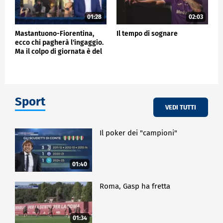
01:28
02:03
Mastantuono-Fiorentina,
Il tempo di sognare
ecco chi pagherà l'ingaggio.
Ma il colpo di giornata è del
Frosinone"
Sport
VEDI TUTTI
Il poker dei "campioni"
01:40
Roma, Gasp ha fretta
01:34