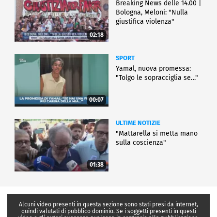
Breaking News delle 14.00 |
Bologna, Meloni: "Nulla
giustifica violenza"
02:18
SPORT
Yamal, nuova promessa:
"Tolgo le sopracciglia se…"
00:07
ULTIME NOTIZIE
"Mattarella si metta mano
sulla coscienza"
01:38
Alcuni video presenti in questa sezione sono stati presi da internet,
quindi valutati di pubblico dominio. Se i soggetti presenti in questi