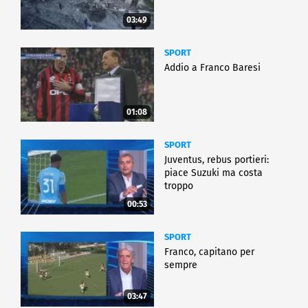
03:49
SPORT
Addio a Franco Baresi
01:08
SPORT
Juventus, rebus portieri:
piace Suzuki ma costa
troppo
00:53
SPORT
Franco, capitano per
sempre
03:47