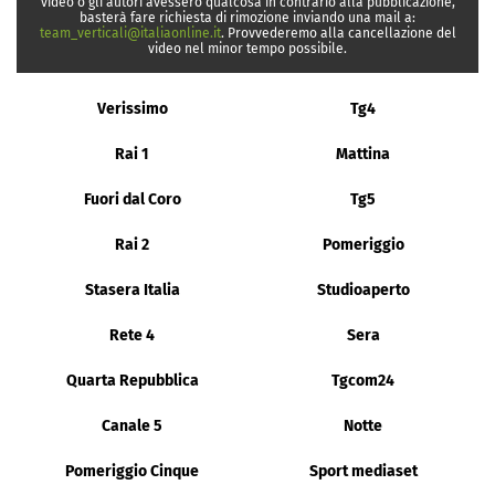
video o gli autori avessero qualcosa in contrario alla pubblicazione,
basterà fare richiesta di rimozione inviando una mail a:
team_verticali@italiaonline.it
. Provvederemo alla cancellazione del
video nel minor tempo possibile.
Verissimo
Tg4
Rai 1
Mattina
Fuori dal Coro
Tg5
Rai 2
Pomeriggio
Stasera Italia
Studioaperto
Rete 4
Sera
Quarta Repubblica
Tgcom24
Canale 5
Notte
Pomeriggio Cinque
Sport mediaset