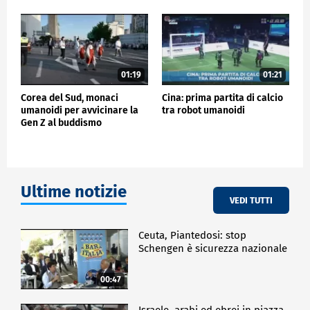
01:19
01:21
Corea del Sud, monaci
Cina: prima partita di calcio
umanoidi per avvicinare la
tra robot umanoidi
Gen Z al buddismo
Ultime notizie
VEDI TUTTI
Ceuta, Piantedosi: stop
Schengen è sicurezza nazionale
00:47
Israele, arabi ed ebrei in piazza