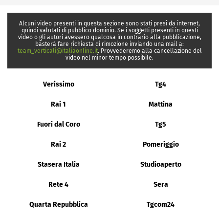
Alcuni video presenti in questa sezione sono stati presi da internet,
quindi valutati di pubblico dominio. Se i soggetti presenti in questi
video o gli autori avessero qualcosa in contrario alla pubblicazione,
basterà fare richiesta di rimozione inviando una mail a:
team_verticali@italiaonline.it
. Provvederemo alla cancellazione del
video nel minor tempo possibile.
Verissimo
Tg4
Rai 1
Mattina
Fuori dal Coro
Tg5
Rai 2
Pomeriggio
Stasera Italia
Studioaperto
Rete 4
Sera
Quarta Repubblica
Tgcom24