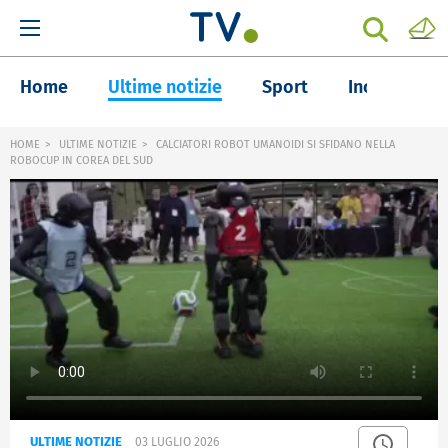
Home
Ultime notizie
Sport
Inchieste
HOME
ULTIME NOTIZIE
CALCIATORI ROBOT UMANOIDI SI SFIDANO NELLA
ROBOCUP IN COREA DEL SUD
ULTIME NOTIZIE
03 LUGLIO 2026