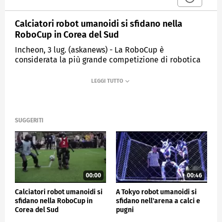
Calciatori robot umanoidi si sfidano nella
RoboCup in Corea del Sud
Incheon, 3 lug. (askanews) - La RoboCup è
considerata la più grande competizione di robotica
al mondo e quest'anno si tiene a Incheon, in Corea
del Sud. Si gioca su campi compatti di circa 18 per
12 metri con robot umanoidi di piccole, medie e
grandi dimensioni.
A differenza delle macchine telecomandate, i robot
SUGGERITI
della RoboCup prendono decisioni in autonomia una
volta iniziata la partita, impostano la strategia di
gioco e commettono anche falli, subito sanzionati
dall'arbitro, il tutto grazie ai recenti e straordinari
progressi dell'intelligenza artificiale.
00:00
00:46
Gli ingegneri scommettono su una squadra di robot
completamente autonomi che un giorno, forse nel
Calciatori robot umanoidi si
A Tokyo robot umanoidi si
2050, potrà sconfiggere i campioni del mondo FIFA in
sfidano nella RoboCup in
sfidano nell'arena a calci e
carne e ossa.
Corea del Sud
pugni