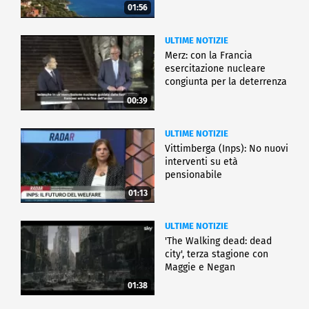
01:56
ULTIME NOTIZIE
Merz: con la Francia
esercitazione nucleare
congiunta per la deterrenza
00:39
ULTIME NOTIZIE
Vittimberga (Inps): No nuovi
interventi su età
pensionabile
01:13
ULTIME NOTIZIE
'The Walking dead: dead
city', terza stagione con
Maggie e Negan
01:38