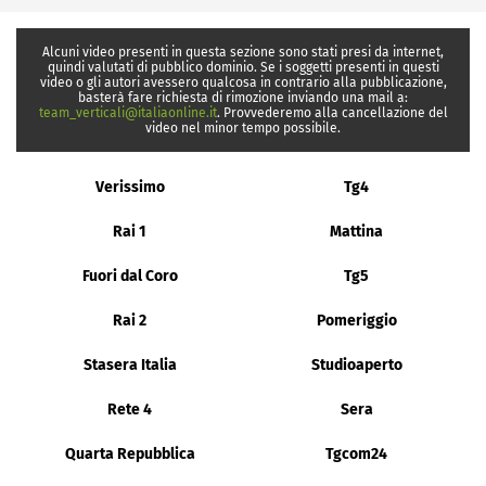
Alcuni video presenti in questa sezione sono stati presi da internet,
quindi valutati di pubblico dominio. Se i soggetti presenti in questi
video o gli autori avessero qualcosa in contrario alla pubblicazione,
basterà fare richiesta di rimozione inviando una mail a:
team_verticali@italiaonline.it
. Provvederemo alla cancellazione del
video nel minor tempo possibile.
Verissimo
Tg4
Rai 1
Mattina
Fuori dal Coro
Tg5
Rai 2
Pomeriggio
Stasera Italia
Studioaperto
Rete 4
Sera
Quarta Repubblica
Tgcom24