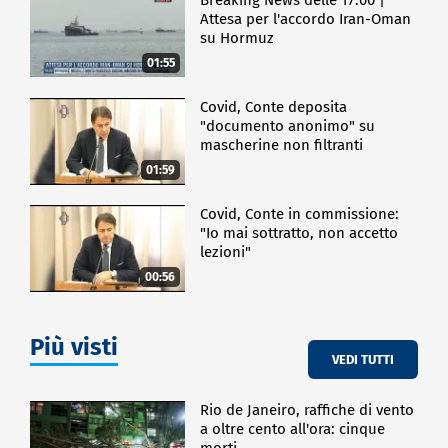
Attesa per l'accordo Iran-Oman
su Hormuz
01:55
Covid, Conte deposita
"documento anonimo" su
mascherine non filtranti
01:59
Covid, Conte in commissione:
"Io mai sottratto, non accetto
lezioni"
00:56
Più visti
VEDI TUTTI
Rio de Janeiro, raffiche di vento
a oltre cento all'ora: cinque