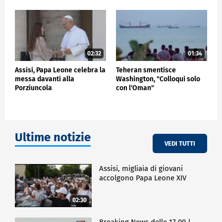
02:32
01:34
Assisi, Papa Leone celebra la
Teheran smentisce
messa davanti alla
Washington, "Colloqui solo
Porziuncola
con l'Oman"
Ultime notizie
VEDI TUTTI
Assisi, migliaia di giovani
accolgono Papa Leone XIV
02:30
Breaking News delle 17.00 |