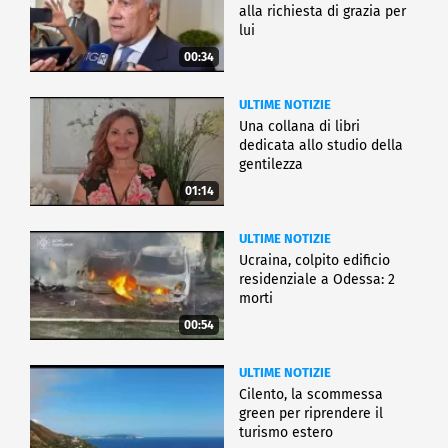
alla richiesta di grazia per
lui
00:34
ULTIME NOTIZIE
Una collana di libri
dedicata allo studio della
gentilezza
01:14
ULTIME NOTIZIE
Ucraina, colpito edificio
residenziale a Odessa: 2
morti
00:54
ULTIME NOTIZIE
Cilento, la scommessa
green per riprendere il
turismo estero