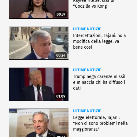
Kaylee Hottle, star di
"Godzilla vs Kong"
00:37
ULTIME NOTIZIE
Intercettazioni, Tajani: no a
modifica della legge, va
bene così
00:24
ULTIME NOTIZIE
Trump nega carenze missili
e minaccia chi ha diffuso i
dati
01:09
ULTIME NOTIZIE
Legge elettorale, Tajani:
"Non ci sono problemi nella
maggioranza"