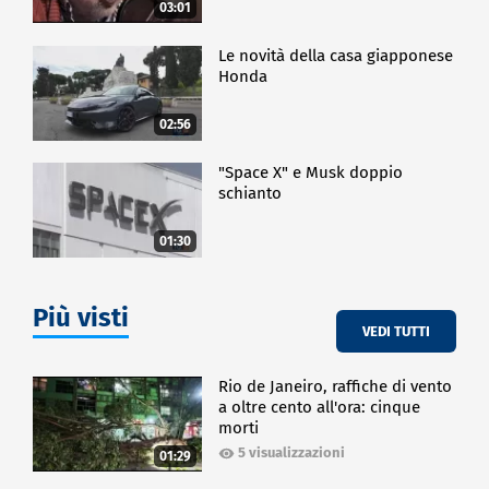
03:01
Le novità della casa giapponese
Honda
02:56
"Space X" e Musk doppio
schianto
01:30
Più visti
VEDI TUTTI
Rio de Janeiro, raffiche di vento
a oltre cento all'ora: cinque
morti
5 visualizzazioni
01:29