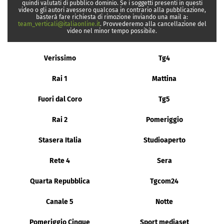
quindi valutati di pubblico dominio. Se i soggetti presenti in questi
video o gli autori avessero qualcosa in contrario alla pubblicazione,
basterà fare richiesta di rimozione inviando una mail a:
team_verticali@italiaonline.it
. Provvederemo alla cancellazione del
video nel minor tempo possibile.
Verissimo
Tg4
Rai 1
Mattina
Fuori dal Coro
Tg5
Rai 2
Pomeriggio
Stasera Italia
Studioaperto
Rete 4
Sera
Quarta Repubblica
Tgcom24
Canale 5
Notte
Pomeriggio Cinque
Sport mediaset