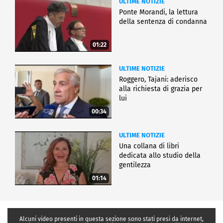
ULTIME NOTIZIE
Ponte Morandi, la lettura
della sentenza di condanna
01:22
ULTIME NOTIZIE
Roggero, Tajani: aderisco
alla richiesta di grazia per
lui
00:34
ULTIME NOTIZIE
Una collana di libri
dedicata allo studio della
gentilezza
01:14
Alcuni video presenti in questa sezione sono stati presi da internet,