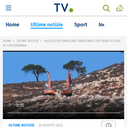
Home
Ultime notizie
Sport
Inchieste
HOME
ULTIME NOTIZIE
BULLDOZER ISRAELIANI SRADICANO CENTINAIA DI ULIVI
IN CISGIORDANIA
ULTIME NOTIZIE
25 AGOSTO 2025