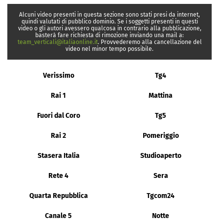
Alcuni video presenti in questa sezione sono stati presi da internet,
quindi valutati di pubblico dominio. Se i soggetti presenti in questi
video o gli autori avessero qualcosa in contrario alla pubblicazione,
basterà fare richiesta di rimozione inviando una mail a:
team_verticali@italiaonline.it
. Provvederemo alla cancellazione del
video nel minor tempo possibile.
Verissimo
Tg4
Rai 1
Mattina
Fuori dal Coro
Tg5
Rai 2
Pomeriggio
Stasera Italia
Studioaperto
Rete 4
Sera
Quarta Repubblica
Tgcom24
Canale 5
Notte