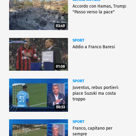
Accordo con Hamas, Trump:
"Passo verso la pace"
03:49
SPORT
Addio a Franco Baresi
01:08
SPORT
Juventus, rebus portieri:
piace Suzuki ma costa
troppo
00:53
SPORT
Franco, capitano per
sempre