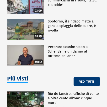
commercianti in rivolta, "la Ztl
ci uccide"
03:09
Spotorno, il sindaco mette a
gara la spiaggia delle suore, è
rivolta
01:29
Pecoraro Scanio: "Stop a
Schengen è un danno al
turismo italiano"
01:12
Più visti
VEDI TUTTI
Rio de Janeiro, raffiche di vento
a oltre cento all'ora: cinque
morti