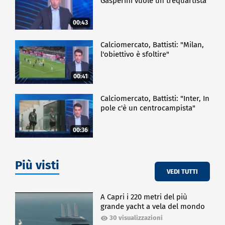
Gasperini vuole un trequartista"
00:43
Calciomercato, Battisti: "Milan,
l'obiettivo è sfoltire"
00:41
Calciomercato, Battisti: "Inter, In
pole c'è un centrocampista"
00:36
Più visti
VEDI TUTTI
A Capri i 220 metri del più
grande yacht a vela del mondo
30 visualizzazioni