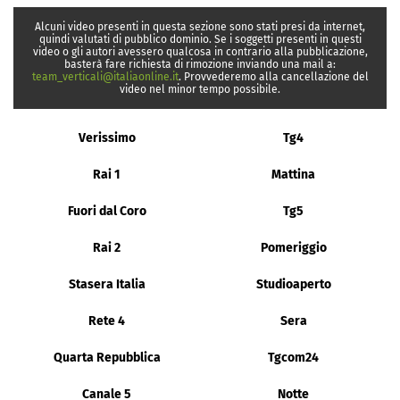
Alcuni video presenti in questa sezione sono stati presi da internet,
quindi valutati di pubblico dominio. Se i soggetti presenti in questi
video o gli autori avessero qualcosa in contrario alla pubblicazione,
basterà fare richiesta di rimozione inviando una mail a:
team_verticali@italiaonline.it
. Provvederemo alla cancellazione del
video nel minor tempo possibile.
Verissimo
Tg4
Rai 1
Mattina
Fuori dal Coro
Tg5
Rai 2
Pomeriggio
Stasera Italia
Studioaperto
Rete 4
Sera
Quarta Repubblica
Tgcom24
Canale 5
Notte