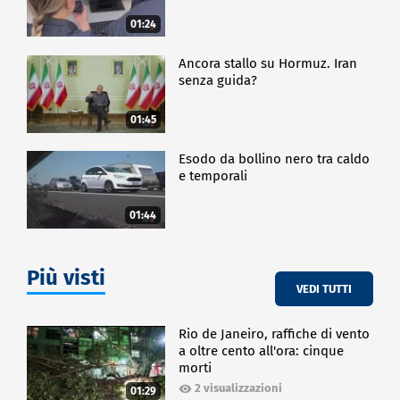
01:24
Ancora stallo su Hormuz. Iran
senza guida?
01:45
Esodo da bollino nero tra caldo
e temporali
01:44
Più visti
VEDI TUTTI
Rio de Janeiro, raffiche di vento
a oltre cento all'ora: cinque
morti
2 visualizzazioni
01:29