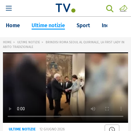
Home
Ultime notizie
Sport
Inchieste
HOME
ULTIME NOTIZIE
BRINDISI ROMA SEOUL AL QUIRINALE, LA FIRST LADY IN
ABITO TRADIZIONALE
ULTIME NOTIZIE
12 GIUGNO 2026