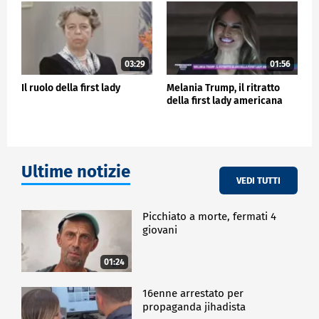
insieme le insidie del nostro tempo che levo un
brindisi alla sua persona e all'amico popolo di Corea
che la rappresenta. 'Geonbae' (Cin Cin in coreano)",
ha detto il capo dello Stato.
03:29
01:56
POLITICA
Il ruolo della first lady
Melania Trump, il ritratto
della first lady americana
Ultime notizie
VEDI TUTTI
Picchiato a morte, fermati 4
giovani
01:24
16enne arrestato per
propaganda jihadista