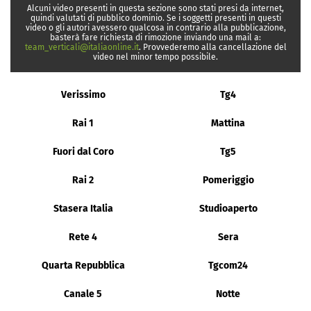
Alcuni video presenti in questa sezione sono stati presi da internet,
quindi valutati di pubblico dominio. Se i soggetti presenti in questi
video o gli autori avessero qualcosa in contrario alla pubblicazione,
basterà fare richiesta di rimozione inviando una mail a:
team_verticali@italiaonline.it
. Provvederemo alla cancellazione del
video nel minor tempo possibile.
Verissimo
Tg4
Rai 1
Mattina
Fuori dal Coro
Tg5
Rai 2
Pomeriggio
Stasera Italia
Studioaperto
Rete 4
Sera
Quarta Repubblica
Tgcom24
Canale 5
Notte