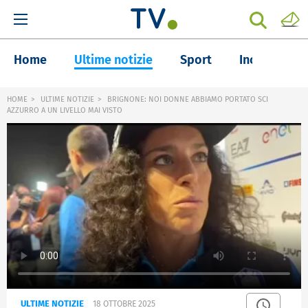
Home
Ultime notizie
Sport
Inchieste
HOME
ULTIME NOTIZIE
BRIGNONE: NOI DONNE ABBIAMO PORTATO SCI
AZZURRO A UN LIVELLO MAI VISTO
ULTIME NOTIZIE
18 OTTOBRE 2025