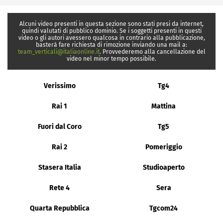
Alcuni video presenti in questa sezione sono stati presi da internet,
quindi valutati di pubblico dominio. Se i soggetti presenti in questi
video o gli autori avessero qualcosa in contrario alla pubblicazione,
basterà fare richiesta di rimozione inviando una mail a:
team_verticali@italiaonline.it
. Provvederemo alla cancellazione del
video nel minor tempo possibile.
Verissimo
Tg4
Rai 1
Mattina
Fuori dal Coro
Tg5
Rai 2
Pomeriggio
Stasera Italia
Studioaperto
Rete 4
Sera
Quarta Repubblica
Tgcom24