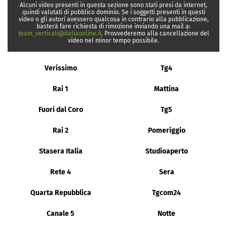
Alcuni video presenti in questa sezione sono stati presi da internet,
quindi valutati di pubblico dominio. Se i soggetti presenti in questi
video o gli autori avessero qualcosa in contrario alla pubblicazione,
basterà fare richiesta di rimozione inviando una mail a:
team_verticali@italiaonline.it
. Provvederemo alla cancellazione del
video nel minor tempo possibile.
Verissimo
Tg4
Rai 1
Mattina
Fuori dal Coro
Tg5
Rai 2
Pomeriggio
Stasera Italia
Studioaperto
Rete 4
Sera
Quarta Repubblica
Tgcom24
Canale 5
Notte