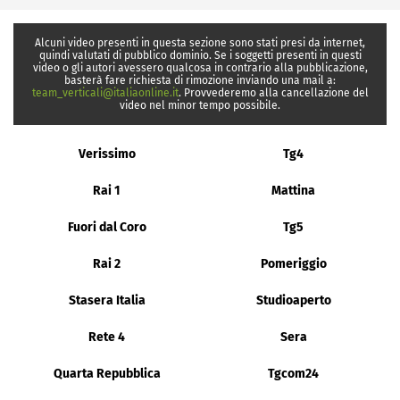
Alcuni video presenti in questa sezione sono stati presi da internet,
quindi valutati di pubblico dominio. Se i soggetti presenti in questi
video o gli autori avessero qualcosa in contrario alla pubblicazione,
basterà fare richiesta di rimozione inviando una mail a:
team_verticali@italiaonline.it
. Provvederemo alla cancellazione del
video nel minor tempo possibile.
Verissimo
Tg4
Rai 1
Mattina
Fuori dal Coro
Tg5
Rai 2
Pomeriggio
Stasera Italia
Studioaperto
Rete 4
Sera
Quarta Repubblica
Tgcom24