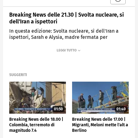
Breaking News delle 21.30 | Svolta nucleare, sì
dell'Iran a ispettori
In questa edizione: Svolta nucleare, sì dell'Iran a
ispettori, Sarah e Alysia, madre fermata per
sequestro, Starmer lascia, sesto Premier dal post
Brexit, Malagò è il nuovo Presidente della Figc.
MEDIASET
TGCOM24
SUGGERITI
01:50
01:40
Breaking News delle 18.00 |
Breaking News delle 17.00 |
Colombia, terremoto di
Migranti, Meloni mette l'alt a
magnitudo 7.4
Berlino