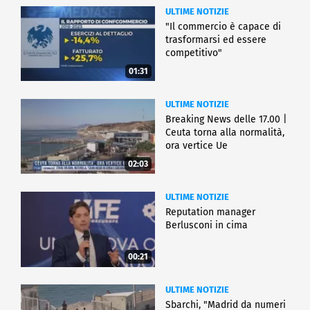
ULTIME NOTIZIE
"Il commercio è capace di
trasformarsi ed essere
competitivo"
01:31
ULTIME NOTIZIE
Breaking News delle 17.00 |
Ceuta torna alla normalità,
ora vertice Ue
02:03
ULTIME NOTIZIE
Reputation manager
Berlusconi in cima
00:21
ULTIME NOTIZIE
Sbarchi, "Madrid da numeri