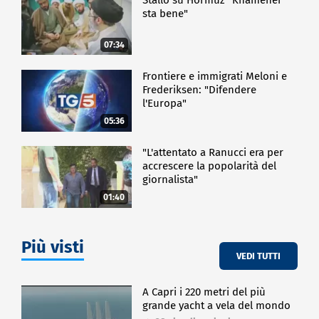
sta bene"
07:34
Frontiere e immigrati Meloni e
Frederiksen: "Difendere
l'Europa"
05:36
"L'attentato a Ranucci era per
accrescere la popolarità del
giornalista"
01:40
Più visti
VEDI TUTTI
A Capri i 220 metri del più
grande yacht a vela del mondo