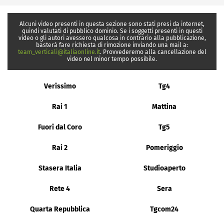
Alcuni video presenti in questa sezione sono stati presi da internet,
quindi valutati di pubblico dominio. Se i soggetti presenti in questi
video o gli autori avessero qualcosa in contrario alla pubblicazione,
basterà fare richiesta di rimozione inviando una mail a:
team_verticali@italiaonline.it
. Provvederemo alla cancellazione del
video nel minor tempo possibile.
Verissimo
Tg4
Rai 1
Mattina
Fuori dal Coro
Tg5
Rai 2
Pomeriggio
Stasera Italia
Studioaperto
Rete 4
Sera
Quarta Repubblica
Tgcom24