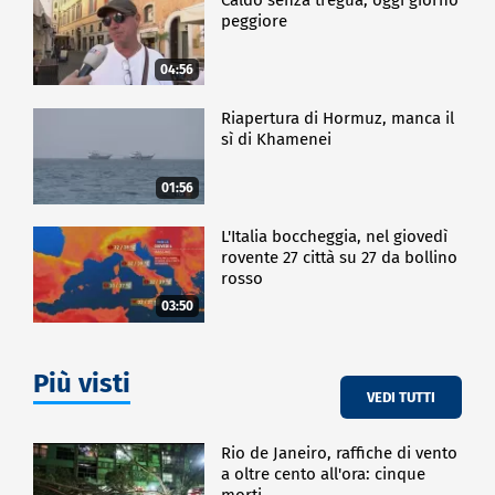
peggiore
04:56
Riapertura di Hormuz, manca il
sì di Khamenei
01:56
L'Italia boccheggia, nel giovedì
rovente 27 città su 27 da bollino
rosso
03:50
Più visti
VEDI TUTTI
Rio de Janeiro, raffiche di vento
a oltre cento all'ora: cinque