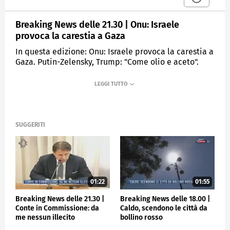
Breaking News delle 21.30 | Onu: Israele
provoca la carestia a Gaza
In questa edizione: Onu: Israele provoca la carestia a
Gaza. Putin-Zelensky, Trump: "Come olio e aceto".
Dazi, accordo definitivo al 15%. Draghi: Trump sveglia
brutale per l'Europa.
MEDIASET
TGCOM24
SUGGERITI
01:22
01:55
Breaking News delle 21.30 |
Breaking News delle 18.00 |
Conte in Commissione: da
Caldo, scendono le città da
me nessun illecito
bollino rosso