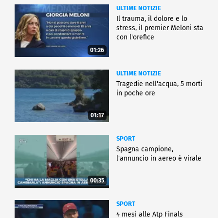
ULTIME NOTIZIE
Il trauma, il dolore e lo
stress, il premier Meloni sta
con l'orefice
01:26
ULTIME NOTIZIE
Tragedie nell'acqua, 5 morti
in poche ore
01:17
SPORT
Spagna campione,
l'annuncio in aereo è virale
00:35
SPORT
4 mesi alle Atp Finals