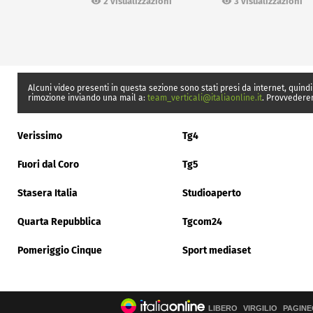
2 visualizzazioni
3 visualizzazioni
Alcuni video presenti in questa sezione sono stati presi da internet, quindi
rimozione inviando una mail a:
team_verticali@italiaonline.it
. Provvedere
Verissimo
Tg4
Fuori dal Coro
Tg5
Stasera Italia
Studioaperto
Quarta Repubblica
Tgcom24
Pomeriggio Cinque
Sport mediaset
LIBERO
VIRGILIO
PAGINE