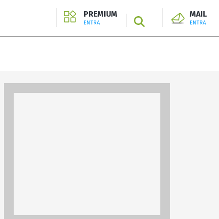
PREMIUM
MAIL
SEARCH
ENTRA
ENTRA
ENTRA