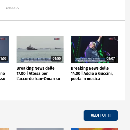
1:55
01:55
02:07
e
Breaking News delle
Breaking News delle
ono
17.00 | Attesa per
14.00 | Addio a Guccini,
osso
l'accordo Iran-Oman su
poeta in musica
Hormuz
VEDI TUTTI