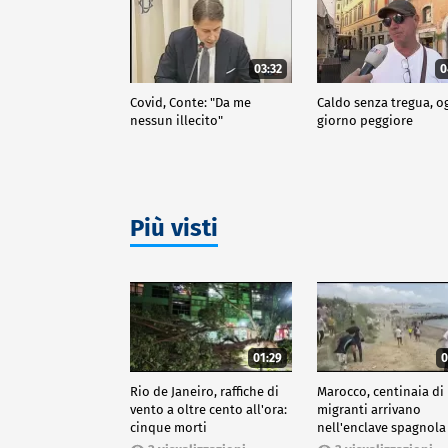
03:32
0
Covid, Conte: "Da me
Caldo senza tregua, o
nessun illecito"
giorno peggiore
Più visti
01:29
0
Rio de Janeiro, raffiche di
Marocco, centinaia di
vento a oltre cento all'ora:
migranti arrivano
cinque morti
nell'enclave spagnola
Ceuta