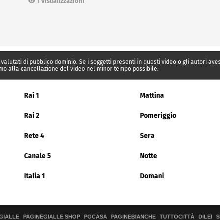
1 visualizzazioni
 valutati di pubblico dominio. Se i soggetti presenti in questi video o gli autori av
mo alla cancellazione del video nel minor tempo possibile.
Rai 1
Mattina
Rai 2
Pomeriggio
Rete 4
Sera
Canale 5
Notte
Italia 1
Domani
GIALLE
PAGINEGIALLE SHOP
PGCASA
PAGINEBIANCHE
TUTTOCITTÀ
DILEI
S