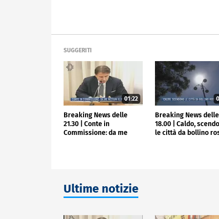
SUGGERITI
01:22
0
Breaking News delle
Breaking News dell
21.30 | Conte in
18.00 | Caldo, scend
Commissione: da me
le città da bollino r
nessun illecito
Ultime notizie