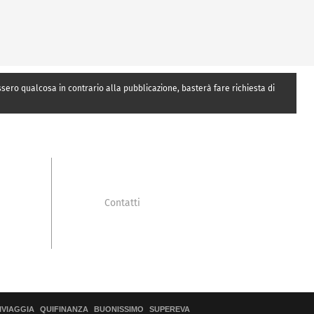
essero qualcosa in contrario alla pubblicazione, basterà fare richiesta di
Contatti
IVIAGGIA
QUIFINANZA
BUONISSIMO
SUPEREVA