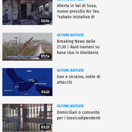
Allerta in Val di Susa,
nuovo presidio No Tav,
"sabato iniziativa di
02:54
lotta"
ULTIME NOTIZIE
Breaking News delle
21.30 | Raid iraniani su
base Usa in Giordania
01:14
ULTIME NOTIZIE
Iran e Ucraina, notte di
attacchi
03:32
ULTIME NOTIZIE
Domiciliari o comunità
per i tossicodipendenti
01:21