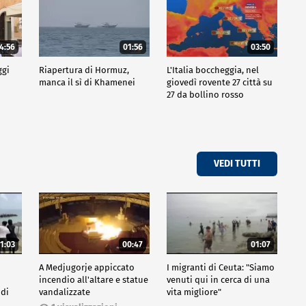
4:56
01:56
03:50
ggi
Riapertura di Hormuz,
L'Italia boccheggia, nel
manca il sì di Khamenei
giovedì rovente 27 città su
27 da bollino rosso
VEDI TUTTI
1:03
00:47
01:07
A Medjugorje appiccato
I migranti di Ceuta: "Siamo
incendio all'altare e statue
venuti qui in cerca di una
 di
vandalizzate
vita migliore"