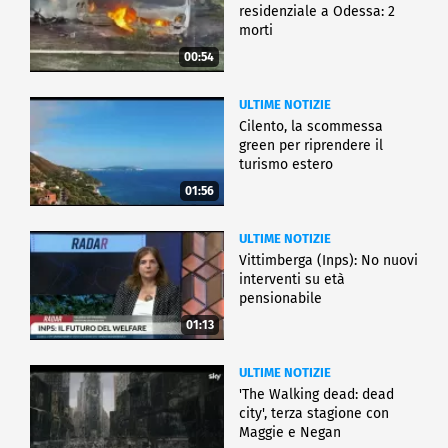
residenziale a Odessa: 2
morti
00:54
ULTIME NOTIZIE
Cilento, la scommessa
green per riprendere il
turismo estero
01:56
ULTIME NOTIZIE
Vittimberga (Inps): No nuovi
interventi su età
pensionabile
01:13
ULTIME NOTIZIE
'The Walking dead: dead
city', terza stagione con
Maggie e Negan