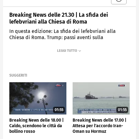
Breaking News delle 21.30 | La sfida dei
lefebvriani alla Chiesa di Roma
In questa edizione: La sfida dei lefebvriani alla
Chiesa di Roma. Trump: passi aventi sulla
denuclearizzazione. Rilasciata Nessy dopo
l'intervento di Tajani. Sinner avanza a Wimbledon,
sconfitto Borges.
MEDIASET
TGCOM24
SUGGERITI
01:55
01:55
Breaking News delle 18.00 |
Breaking News delle 17.00 |
Caldo, scendono le città da
Attesa per l'accordo Iran-
bollino rosso
Oman su Hormuz