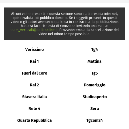
Alcuni video presenti in questa sezione sono stati presi da internet,
quindi valutati di pubblico dominio. Se i soggetti presenti in questi
video o gli autori avessero qualcosa in contrario alla pubblicazione,
basterà fare richiesta di rimozione inviando una mail a:
team_verticali@italiaonline.it
. Provvederemo alla cancellazione del
video nel minor tempo possibile.
Verissimo
Tg4
Rai 1
Mattina
Fuori dal Coro
Tg5
Rai 2
Pomeriggio
Stasera Italia
Studioaperto
Rete 4
Sera
Quarta Repubblica
Tgcom24