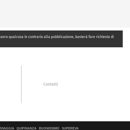
essero qualcosa in contrario alla pubblicazione, basterà fare richiesta di
Contatti
IVIAGGIA
QUIFINANZA
BUONISSIMO
SUPEREVA