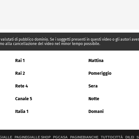
 valutati di pubblico dominio. Se i soggetti presenti in questi video o gli autori av
mo alla cancellazione del video nel minor tempo possibile.
Rai 1
Mattina
Rai 2
Pomeriggio
Rete 4
Sera
Canale 5
Notte
Italia 1
Domani
GIALLE
PAGINEGIALLE SHOP
PGCASA
PAGINEBIANCHE
TUTTOCITTÀ
DILEI
S