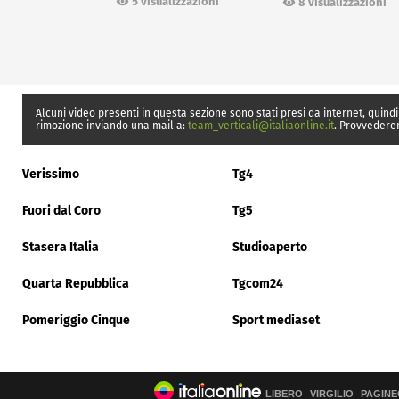
5 visualizzazioni
8 visualizzazioni
Alcuni video presenti in questa sezione sono stati presi da internet, quindi
rimozione inviando una mail a:
team_verticali@italiaonline.it
. Provvedere
Verissimo
Tg4
Fuori dal Coro
Tg5
Stasera Italia
Studioaperto
Quarta Repubblica
Tgcom24
Pomeriggio Cinque
Sport mediaset
LIBERO
VIRGILIO
PAGINE