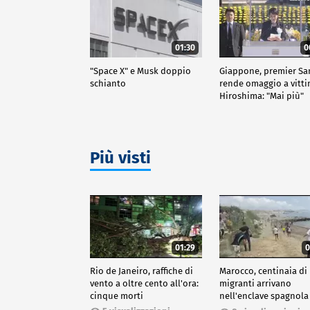
01:30
0
"Space X" e Musk doppio
Giappone, premier Sa
schianto
rende omaggio a vitt
Hiroshima: "Mai più"
Più visti
01:29
0
Rio de Janeiro, raffiche di
Marocco, centinaia di
vento a oltre cento all'ora:
migranti arrivano
cinque morti
nell'enclave spagnola
Ceuta