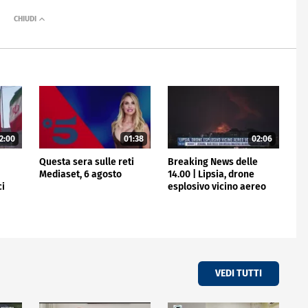
2:00
01:38
02:06
e
Questa sera sulle reti
Breaking News delle
Mediaset, 6 agosto
14.00 | Lipsia, drone
ci
esplosivo vicino aereo
ucraino
VEDI TUTTI