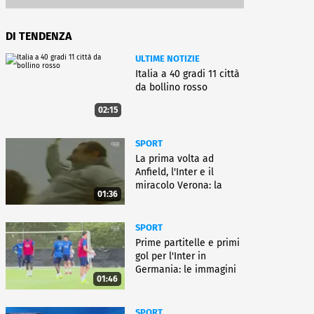
DI TENDENZA
ULTIME NOTIZIE
Italia a 40 gradi 11 città
da bollino rosso
02:15
SPORT
La prima volta ad
Anfield, l'Inter e il
miracolo Verona: la
01:36
carriera di Bagnoli
SPORT
Prime partitelle e primi
gol per l'Inter in
Germania: le immagini
01:46
SPORT