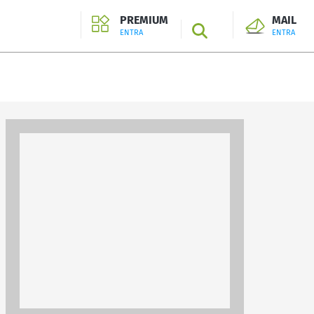
PREMIUM
MAIL
SEARCH
ENTRA
ENTRA
ENTRA