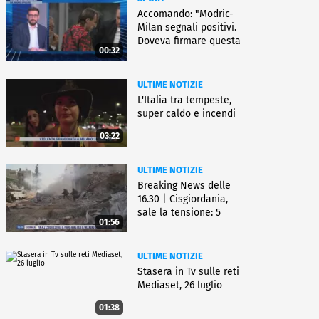
Accomando: "Modric-
Milan segnali positivi.
Doveva firmare questa
00:32
settimana, ma..."
ULTIME NOTIZIE
L'Italia tra tempeste,
super caldo e incendi
03:22
ULTIME NOTIZIE
Breaking News delle
16.30 | Cisgiordania,
sale la tensione: 5
01:56
vittime
ULTIME NOTIZIE
Stasera in Tv sulle reti
Mediaset, 26 luglio
01:38