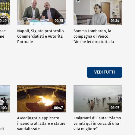
0:40
02:25
01:34
nae
Napoli, Siglato protocollo
Somma Lombardo, la
ime
Commercialisti e Autorità
compagna di Venco:
Portuale
"Anche lei dica tutta la
verità"
VEDI TUTTI
1:03
00:47
01:07
A Medjugorje appiccato
I migranti di Ceuta: "Siamo
incendio all'altare e statue
venuti qui in cerca di una
 di
vandalizzate
vita migliore"