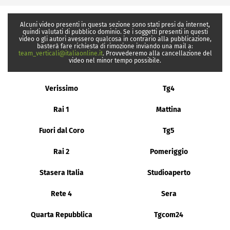
Alcuni video presenti in questa sezione sono stati presi da internet,
quindi valutati di pubblico dominio. Se i soggetti presenti in questi
video o gli autori avessero qualcosa in contrario alla pubblicazione,
basterà fare richiesta di rimozione inviando una mail a:
team_verticali@italiaonline.it
. Provvederemo alla cancellazione del
video nel minor tempo possibile.
Verissimo
Tg4
Rai 1
Mattina
Fuori dal Coro
Tg5
Rai 2
Pomeriggio
Stasera Italia
Studioaperto
Rete 4
Sera
Quarta Repubblica
Tgcom24