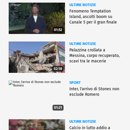
ULTIME NOTIZIE
Fenomeno Temptation
Island, ascolti boom su
Canale 5 per il gran finale
01:52
ULTIME NOTIZIE
Palazzina crollata a
Messina, corpo recuperato,
scavi tra le macerie
02:18
SPORT
Inter, l'arrivo di Stones non
esclude Romero
01:21
ULTIME NOTIZIE
Calcio in lutto addio a