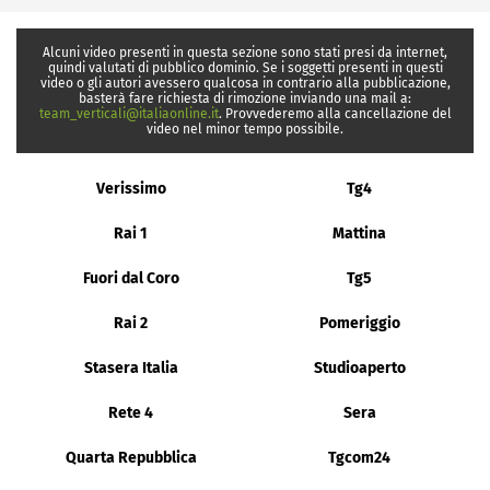
Alcuni video presenti in questa sezione sono stati presi da internet,
quindi valutati di pubblico dominio. Se i soggetti presenti in questi
video o gli autori avessero qualcosa in contrario alla pubblicazione,
basterà fare richiesta di rimozione inviando una mail a:
team_verticali@italiaonline.it
. Provvederemo alla cancellazione del
video nel minor tempo possibile.
Verissimo
Tg4
Rai 1
Mattina
Fuori dal Coro
Tg5
Rai 2
Pomeriggio
Stasera Italia
Studioaperto
Rete 4
Sera
Quarta Repubblica
Tgcom24