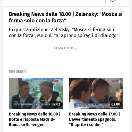
Breaking News delle 18.00 | Zelensky: "Mosca si
ferma solo con la forza"
In questa edizione: Zelensky: "Mosca si ferma solo
con la forza", Meloni: "Si aprono spiragli di dialogo",
Media, "Hamas accetta cessate il fuoco", Secondo
morto per il taser, Salento, turista muore colpito da
un fulmine, Pippo Baudo, in migliaia alla camera
ardente.
SUGGERITI
MEDIASET
TGCOM24
02:02
02:00
Breaking News delle 18.00 |
Breaking News delle 17.00 |
Botta e risposta Madrid-
L'avvertimento spagnolo:
Roma su Schengen
"Riaprite i confini"