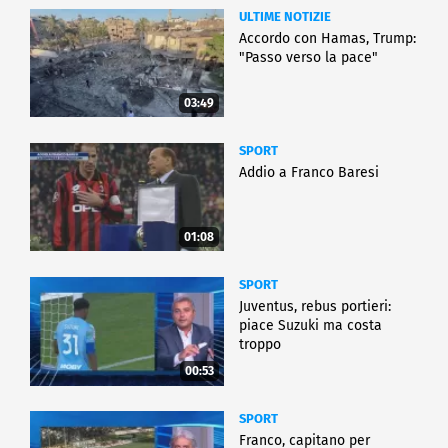
ULTIME NOTIZIE
Accordo con Hamas, Trump:
"Passo verso la pace"
03:49
SPORT
Addio a Franco Baresi
01:08
SPORT
Juventus, rebus portieri:
piace Suzuki ma costa
troppo
00:53
SPORT
Franco, capitano per