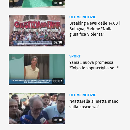
01:30
ULTIME NOTIZIE
Breaking News delle 14.00 |
Bologna, Meloni: "Nulla
giustifica violenza"
02:18
SPORT
Yamal, nuova promessa:
"Tolgo le sopracciglia se…"
00:07
ULTIME NOTIZIE
"Mattarella si metta mano
sulla coscienza"
01:38